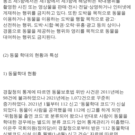
동조 제
5
항에서는 제
1
항에서 제
3
항에 해당하는 학대행위를
촬영한 사진 또는 영상물을 판매
·
전시
·
전달
·
상영하거나 인터넷에
게재하는 행위를 금지하고 있다
.
또한 도박을 목적으로 동물을
이용하거나 동물을 이용하는 도박을 행할 목적으로 광고
·
선전하는 행위
,
도박
·
시합
·
복권
·
오락
·
유흥
·
광고 등의 상이나
경품으로 동물을 제공하는 행위와 영리를 목적으로 동물을
대여하는 행위도 금지된다
.
(2)
동물 학대의 현황과 특성
1)
동물학대 현황
경찰청의 통계에 따르면 동물보호법 위반 사건은
2011
년에는
98
건에 불과하였으나
2021
년에는
1,072
건으로 꾸준히
증가하였다
.
2021
년
1
월부터
112
신고
‘
동물학대 코드
’
가 신설
되었다
.
동물이 사람을 공격했을 때
112
에 신고를 하게 되면
‘
위험동물 출연 코드
’
로 분류되어 왔으나 반대로 사람이 동물을
학대한 경우에는 별도의 분류 코드가 없어 통계관리가 미흡했다
.
이은주 국회의원
(
정의당
)
이 경찰청으로부터 받은
‘112
동물학대
식별코드 신설 이후 월별
(1~8
월
)
신고 건수
’
자료에 따르면
.......