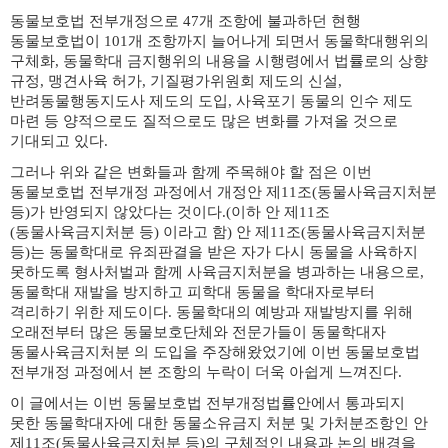
동물보호법 전부개정으로
47
개 조항에 불과하던 현행
동물보호법이
101
개 조항까지 늘어나게 되면서 동물학대행위의
구체화
,
동물학대 금지행위의 내용을 시행령에서 법률로의 상향
규정
,
맹견사육 허가
,
기질평가위원회 제도의 신설
,
반려동물행동지도사 제도의 도입
,
사육포기 동물의 인수 제도
마련 등 양적으로도 질적으로도 많은 변화를 가져올 것으로
기대되고 있다
.
그러나 위와 같은 변화들과 함께 주목해야 할 점은 이번
동물보호법 전부개정 과정에서 개정안 제
11
조
(
동물사육금지처분
등
)
가 반영되지 않았다는 것이다
.(
이하 안 제
11
조
(
동물사육금지처분 등
)
이라고 함
)
안 제
11
조
(
동물사육금지처분
등
)
는 동물학대로 유죄판결을 받은 자가 다시 동물을 사육하지
못하도록 형사처벌과 함께 사육금지처분을 병과하는 내용으로
,
동물학대 재발을 방지하고 피학대 동물을 학대자로부터
격리하기 위한 제도이다
.
동물학대의 예방과 재발방지를 위해
오래전부터 많은 동물보호단체와 전문가들이 동물학대자
동물사육금지처분 의 도입을 주장해왔었기에 이번 동물보호법
전부개정 과정에서 본 조항의 누락이 더욱 아쉽게 느껴진다
.
이 글에서는 이번 동물보호법 전부개정법률안에서 통과되지
못한 동물학대자에 대한 동물소유금지 처분 및 가처분조항인 안
제
11
조
(
동물사육금지처분 등
)
의 구체적인 내용과 논의 배경을