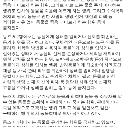
죽음에 이르게 하는 행위
,
고의로 사료 또는 물을 주지 아니하는
행위로 인하여 동물을 죽음에 이르게 하는 행위
,
그리고 수의학적
처치의 필요
,
동물로 인한 사람의 생명
·
신체
·
재산의 피해 등
정당한 사유 없이 동물을 죽음에 이르게 하는 행위 등이
금지된다
.
동조 제
2
항에서는 동물에게 상해를 입히거나 신체를 훼손하는
등의 행위를 금지하고 있다
.
구체적인 내용으로는 도구
·
약물 등
물리적
·
화학적 방법을 사용하여 동물에게 상해를 입히거나
살아있는 상태에서 동물의 신체를 손상하거나 체액을 채취하기
위한 장치를 설치하는 행위
,
도박
·
광고
·
오락
·
유흥 등의 목적으로
동물에게 상해를 입히는 행위
,
반려동물에게 최소한의 사육공간
제공 등 사육
·
관리 의무를 위반하여 상해를 입히거나 질병을
유발시키는 행위
,
그리고 수의학적 처치의 필요
,
동물로 인한
사람의 생명
·
신체
·
재산의 피해 등 정당한 사유 없이 신체적
고통을 주거나 상해를 입히는 행위 등이 금지된다
.
동조 제
3
항에서는 유기
·
유실 동물과 피학대 동물 중 소유자를 알
수 없는 동물을 포획하여 판매하거나 죽이는 행위
,
판매하거나
죽일 목적으로 포획하는 행위 그리고 이를 알면서도 알선
·
구매하는 행위 역시 동물학대로 보아 금지하고 있다
.
동조 제
4
항에서는 동물을 유기하는 행위를 금지하고 있으며
,