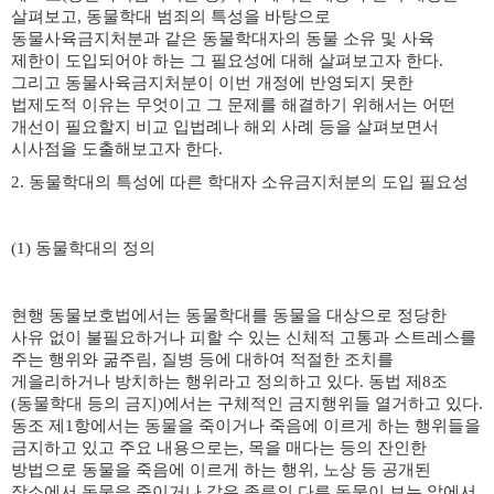
살펴보고
,
동물학대 범죄의 특성을 바탕으로
동물사육금지처분과 같은 동물학대자의 동물 소유 및 사육
제한이 도입되어야 하는 그 필요성에 대해 살펴보고자 한다
.
그리고 동물사육금지처분이 이번 개정에 반영되지 못한
법제도적 이유는 무엇이고 그 문제를 해결하기 위해서는 어떤
개선이 필요할지 비교 입법례나 해외 사례 등을 살펴보면서
시사점을 도출해보고자 한다
.
2.
동물학대의 특성에 따른 학대자 소유금지처분의 도입 필요성
(1)
동물학대의 정의
현행 동물보호법에서는 동물학대를 동물을 대상으로 정당한
사유 없이 불필요하거나 피할 수 있는 신체적 고통과 스트레스를
주는 행위와 굶주림
,
질병 등에 대하여 적절한 조치를
게을리하거나 방치하는 행위라고 정의하고 있다
.
동법 제
8
조
(
동물학대 등의 금지
)
에서는 구체적인 금지행위들 열거하고 있다
.
동조 제
1
항에서는 동물을 죽이거나 죽음에 이르게 하는 행위들을
금지하고 있고 주요 내용으로는
,
목을 매다는 등의 잔인한
방법으로 동물을 죽음에 이르게 하는 행위
,
노상 등 공개된
장소에서 동물을 죽이거나 같은 종류의 다른 동물이 보는 앞에서