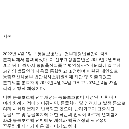
서론
2022
년
4
월
5
일
「
동물보호법
」
전부개정법률안이 국회
본회의에서 통과되었다
.
이 전부개정법률안은
2020
년
7
월부터
2021
년
11
월까지 농림축산식품부 법안심사소위원회에 회부된
54
건의 법률안의 내용을 통합하고 조정하여 마련된 대안으로
농림축산식품부 법안심사소위원회에 제안 및 제출되었고
본회의를 통과하여
2023
년
4
월
24
일 그리고
2024
년
4
월
27
일
각각 시행될 예정이다
.
이번 동물보호법 전부개정은 동물보호법이 제정된 이후 이미
여러 차례 개정이 되어왔지만
,
동물학대 및 안전사고 발생 등으로
여러 사회적 문제가 반복되고 있으며
,
반려가구가 급증하고
동물보호 및 동물복지에 대한 국민의 인식이 빠르게 변화함에
따라 동물보호법 전반에도 개선과 법률개정의 필요성이
꾸준하게 제기되어 온 결과이기도 하다
.