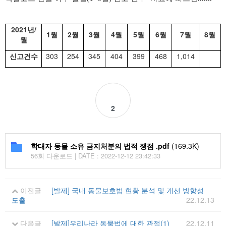
2021
/
년
1
2
3
4
5
6
7
8
월
월
월
월
월
월
월
월
월
303
254
345
404
399
468
1,014
신고건수
2
학대자 동물 소유 금지처분의 법적 쟁점 .pdf
(169.3K)
56회 다운로드 | DATE : 2022-12-12 23:42:33
이전글
[발제] 국내 동물보호법 현황 분석 및 개선 방향성
도출
22.12.13
다음글
[발제]우리나라 동물법에 대한 관점(1)
22.12.11