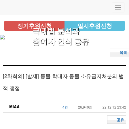
정기후원신청
일시후원신청
국내법 분석과
참여자 인식 공유
목록
[2차회의]
[발제] 동물 학대자 동물 소유금지처분의 법
적 쟁점
MIAA
4건
26,940회
22.12.12 23:42
공유