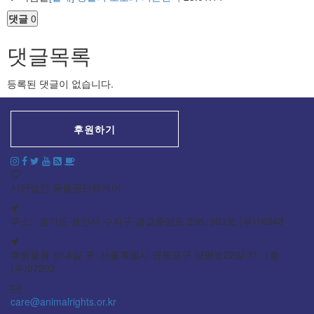
댓글
0
댓글목록
등록된 댓글이 없습니다.
후원하기
사단법인 동물권단체케어
주소: 경기도 용인시 수지구 광교중앙로 298, 903호 (우)16943
후원물품 보내실 곳: 서울특별시 영등포구 양평로22길 31, 1층
(우)07203
care@animalrights.or.kr