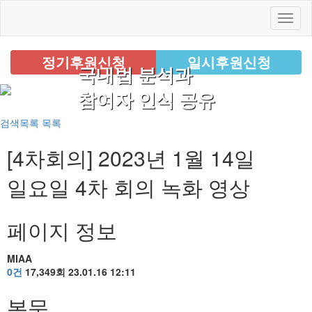
정기후원신청
일시후원신청
국내법 분석과
참여자 인식 공유
검색목록
목록
[4차회의]
2023년 1월 14일
일요일 4차 회의 녹화 영상
페이지 정보
MIAA
0건
17,349회
23.01.16 12:11
본문