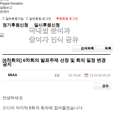
Paypal Donation
살림보고
런센터
일반회원가입
일반회원 로그인
후원회원 로그인
정기후원신청
일시후원신청
국내법 분석과
참여자 인식 공유
검색목록
목록
[6차회의]
6차회의 발표주제 선정 및 회의 일정 변경
공지
MIAA
2건
28,792회
23.02.09 00:28
공유
안녕하세요
드디어 마지막 6회차 회의에 접어들었습니다.