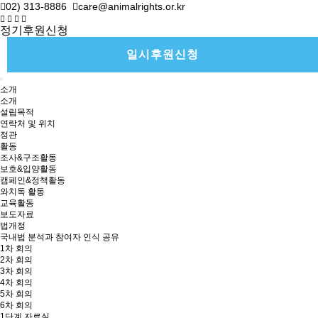
02) 313-8886
care@animalrights.or.kr
정기후원신청
일시후원신청
소개
소개
설립목적
연락처 및 위치
정관
활동
조사&구조활동
보호&입양활동
캠페인&정책활동
와치독 활동
교육활동
보도자료
법개정
국내법 분석과 참여자 인식 공유
1차 회의
2차 회의
3차 회의
4차 회의
5차 회의
6차 회의
1단계 자료실