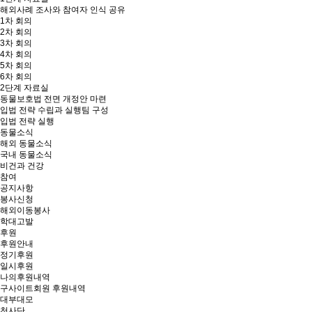
해외사례 조사와 참여자 인식 공유
1차 회의
2차 회의
3차 회의
4차 회의
5차 회의
6차 회의
2단계 자료실
동물보호법 전면 개정안 마련
입법 전략 수립과 실행팀 구성
입법 전략 실행
동물소식
해외 동물소식
국내 동물소식
비건과 건강
참여
공지사항
봉사신청
해외이동봉사
학대고발
후원
후원안내
정기후원
일시후원
나의후원내역
구사이트회원 후원내역
대부대모
천사단