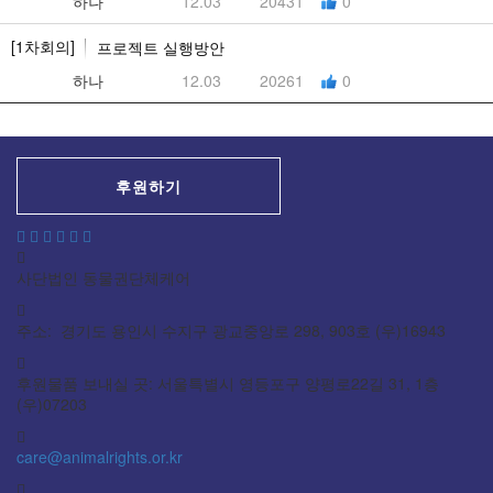
하나
12.03
20431
0
[1차회의]
프로젝트 실행방안
하나
12.03
20261
0
후원하기
사단법인 동물권단체케어
주소: 경기도 용인시 수지구 광교중앙로 298, 903호 (우)16943
후원물품 보내실 곳: 서울특별시 영등포구 양평로22길 31, 1층
(우)07203
care@animalrights.or.kr