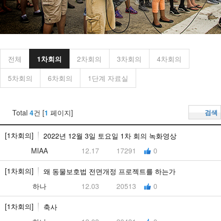
전체
1차회의
2차회의
3차회의
4차회의
5차회의
6차회의
1단계 자료실
Total
4
건 [
1
페이지]
검색
[1차회의]
2022년 12월 3일 토요일 1차 회의 녹화영상
MIAA
12.17
17291
0
[1차회의]
왜 동물보호법 전면개정 프로젝트를 하는가
하나
12.03
20513
0
[1차회의]
축사