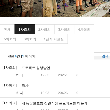
전체
1차회의
2차회의
3차회의
4차회의
5차회의
6차회의
1단계 자료실
Total
4
건 [
1
페이지]
검색
[1차회의]
프로젝트 실행방안
하나
12.03
20254
0
[1차회의]
축사
하나
12.03
20426
0
[1차회의]
왜 동물보호법 전면개정 프로젝트를 하는가