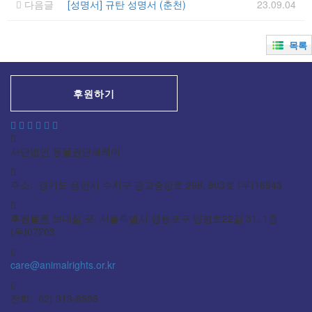
다음글
[성명서] 규탄 성명서 (춘천)
23.09.04
목록
후원하기
사단법인 동물권단체케어
주소: 경기도 용인시 수지구 광교중앙로 298, 903호 (우)16943
후원물품 보내실 곳: 서울특별시 영등포구 양평로22길 31, 1층
(우)07203
care@animalrights.or.kr
전화: 02) 313-8886