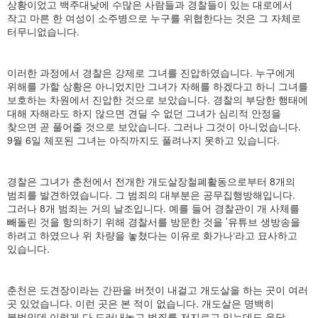
상황이었고 백주대낮에 수많은 사람들과 경찰들이 있는 대로에서
작고 마른 한 여성이 소주병으로 누구를 위협한다는 것은 그 자체로
터무니없습니다.
이러한 과정에서 경찰은 강제로 그녀를 진압하였습니다. 누구에게
위해를 가할 상황은 아니었지만 그녀가 자해를 하겠다고 하니 그녀를
보호하는 차원에서 진압한 것으로 보았습니다. 경찰의 부당한 행태에
대해 자해라도 하지 않으면 견딜 수 없던 그녀가 심리적 안정을
찾으면 곧 풀어줄 것으로 보았습니다. 그러나 그것이 아니었습니다.
9월 6일 체포된 그녀는 아직까지도 풀려나지 못하고 있습니다.
경찰은 그녀가 춘천에서 전개한 개도살장철폐활동으로부터 8개의
범죄를 발견하였습니다. 그 범죄의 대부분은 공무집행방해입니다.
그러나 8개 범죄는 거의 날조입니다. 예를 들어 경찰관이 개 사체를
빼돌린 것을 항의하기 위해 경찰서를 방문한 것을 ’유튜브 생방송을
하려고 하였으나 위 차량을 놓쳤다는 이유로 화가나‘라고 묘사하고
있습니다.
춘천은 도견장이라는 간판을 버젓이 내걸고 개도살을 하는 곳이 여러
곳 있었습니다. 이런 곳은 본 적이 없습니다. 개도살은 명백히
불법인데 이렇게 다 드러내놓고 범죄를 저지르고 있는데도 응당