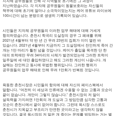
지자체 공무원들로 인해 각 지역별로 초기에는 그 과정이
지난하였습니다. 각 지자체 공무원들이 동물보호라는 자신들의
책무에 대해 초기에 얼마나 소극적이었는지는 케어 유튜브 라이브에
100시간이 넘는 분량으로 생생히 기록되어 있습니다.
시민들은 지자체 공무원들의 이러한 업무 해태에 대해 거세게
항의하였습니다. 춘천시 학곡리 도살장의 경우 그 폐쇄를 위해
2021년 4월부터 약 반 년 간 무려 23번의 집회가 이미 열린 바
있습니다. 2021년 4월부터 지금까지 그 도살장에서 잔인하게 죽어 간
개는 1만 마리가 훨씬 넘을 것입니다. 케어가 출입을 목격한 단 한
대의 트럭에만 무려 34마리의 사체가 발견되었는데 그러한 트럭이
일주일에 세 대만 출입하였다고 해도 그러한 계산이 나옵니다. 개
살해는 잔인하고 동시에 위법한 행위입니다. 그러한 행위가
공무원들의 업무 해태로 인해 무려 1만회가 반복된 것입니다.
육동한 춘천시장은 시민들의 항의에 대해 자신의 페이스북에서
말합니다. “여전히 이 세상과 인류에겐 수용할 수 없는 고통과 모순이
끝이 없습니다. 개만이 그렇지 않습니다.” 춘천시장의 저 말이
설득력을 가지려면 1만회의 개 도살과 그 방임만큼 심각한 고통과
모순이 춘천시에서 끝이 없어야 합니다. 그런데 육시장 스스로도
춘천시가 지옥같고 부조리가 만연한 곳이라고는 생각하지 않을
것입니다. 결국 육시장의 저 말은 개 죽이는 문제를 방임하는 거는 별