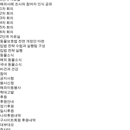
해외사례 조사와 참여자 인식 공유
1차 회의
2차 회의
3차 회의
4차 회의
5차 회의
6차 회의
2단계 자료실
동물보호법 전면 개정안 마련
입법 전략 수립과 실행팀 구성
입법 전략 실행
동물소식
해외 동물소식
국내 동물소식
비건과 건강
참여
공지사항
봉사신청
해외이동봉사
학대고발
후원
후원안내
정기후원
일시후원
나의후원내역
구사이트회원 후원내역
대부대모
천사단