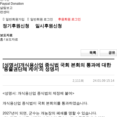
Paypal Donation
살림보고
런센터
일반회원가입
일반회원 로그인
후원회원 로그인
정기후원신청
일시후원신청
보도자료
홈
/ 보도자료
목록
공유
[성명서]개식용산업 종식법 국회 본회의 통과에 대한
'동물권단체 케어'의 성명서
2,111회
24.01.09 15:14
<성명서: 개식용산업 종식법의 제정에 붙여>
개식용산업 종식법이 국회 본회의를 통과하였습니다.
2027년이 되면, 군수는 개농장의 폐쇄를 명할 수 있습니다.