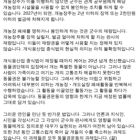
개농장주가 이를 이행하지 않으면 군수는 관계 공무원에게 해당
개농장의 시설물을 사용할 수 없게 봉인하는 조치를 하게 할 수
있습니다. 2027년이 되면, 개농장주는 2년 이하의 징역 또는 2천만원
이하의 벌금에 처해지게 됩니다.
개농장 폐쇄를 명하거나 봉인하게 하는 것은 군수의 재량입니다.
개농장주를 징역 살릴지, 벌금 얼마에 처하게 할 지는 판사의
재량입니다. 이들이 재량권을 어떻게 사용할 지는 정해져 있지
않습니다. 개식용산업 종식법의 현실적 의미는 아직 불확정적입니다.
개식용산업 종식법이 제정될 때까지 케어는 20년 넘게 헌신했습니다.
동물권단체의 입장에서 개는 특별한 동물이 아닙니다. 그러나 많은
사람이 가족이라고 여기는 개의 고통조차 해결하지 못한다면
동물권은 불가능할 것입니다. 그래서 케어는 더럽고 위험하고
어려워서 대부분이 피하는 개농장‧개도살장 폐쇄활동을 반복해서
수행하였습니다. 그 활동을 이끌었던 활동가는 그 활동을 하다가
감옥에 있습니다. 동물권운동의 영향과 한계가 지금 제정된 법률에
그대로 담겨 있습니다.
그리운 연인을 만난 듯 반가운 법입니다. 그러나 언론과 지식인,
시민을 각성시키고 그 각성이 군수와 판사에게도 영향을 미쳐
동물에게도 정의로운 대우가 실현되는 과제가 여전히 남아 있습니다.
또한 3년 동안 고통스럽게 죽어 갈 개들의 수를 축소하는 과제도
있습니다. 이 과제들은 모두 동물권운동의 과제입니다. (끝)