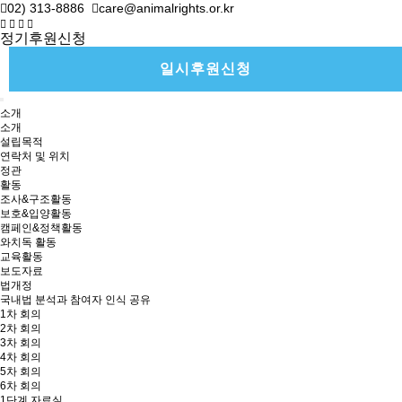
02) 313-8886
care@animalrights.or.kr
정기후원신청
일시후원신청
소개
소개
설립목적
연락처 및 위치
정관
활동
조사&구조활동
보호&입양활동
캠페인&정책활동
와치독 활동
교육활동
보도자료
법개정
국내법 분석과 참여자 인식 공유
1차 회의
2차 회의
3차 회의
4차 회의
5차 회의
6차 회의
1단계 자료실