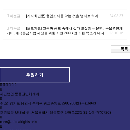
이전글
[기자회견문] 출입조사를 막는 것을 범죄로 하라
24.03.27
다음글
[보도자료] 고통과 공포 속에서 살다 도살되는 운명...동물권단체
케어, 개식용금지법 제정을 위한 시민 200여명과 한 목소리 내다
23.10.16
목록
후원하기
사단법인 동물권단체케어
주소: 경기도 용인시 수지구 광교중앙로 298, 903호 (우)16943
후원물품 보내실 곳: 서울특별시 영등포구 양평로22길 31, 1층 (우)07203
care@animalrights.or.kr