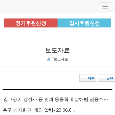
정기후원신청
일시후원신청
보도자료
홈
/ 보도자료
목록
공유
'길고양이 감전사 등 연쇄 동물학대 살해범 엄중수사
촉구 기자회견' 개최 알림- 23.06.01.