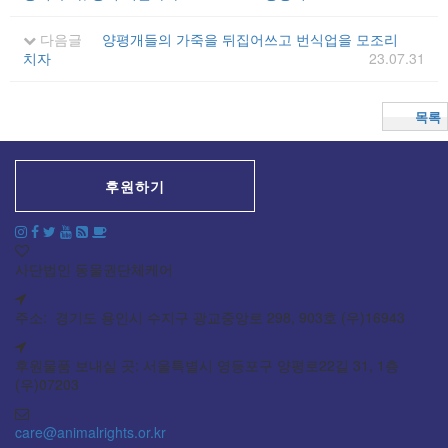
다음글
양평개들의 가죽을 뒤집어쓰고 번식업을 모조리
치자
23.07.31
목록
후원하기
사단법인 동물권단체케어
주소: 경기도 용인시 수지구 광교중앙로 298, 903호 (우)16943
후원물품 보내실 곳: 서울특별시 영등포구 양평로22길 31, 1층
(우)07203
care@animalrights.or.kr