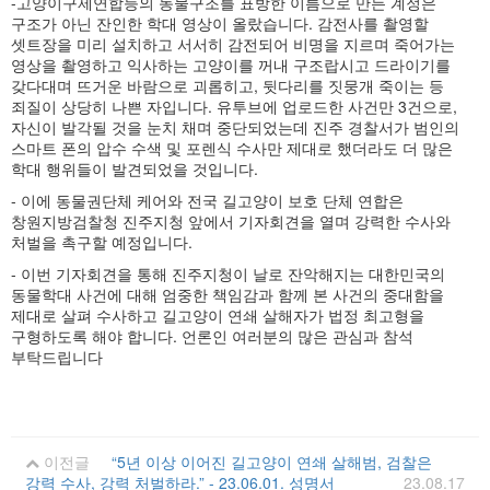
-고양이구제연합등의 동물구조를 표방한 이름으로 만든 계정은
구조가 아닌 잔인한 학대 영상이 올랐습니다. 감전사를 촬영할
셋트장을 미리 설치하고 서서히 감전되어 비명을 지르며 죽어가는
영상을 촬영하고 익사하는 고양이를 꺼내 구조랍시고 드라이기를
갖다대며 뜨거운 바람으로 괴롭히고, 뒷다리를 짓뭉개 죽이는 등
죄질이 상당히 나쁜 자입니다. 유투브에 업로드한 사건만 3건으로,
자신이 발각될 것을 눈치 채며 중단되었는데 진주 경찰서가 범인의
스마트 폰의 압수 수색 및 포렌식 수사만 제대로 했더라도 더 많은
학대 행위들이 발견되었을 것입니다.
- 이에 동물권단체 케어와 전국 길고양이 보호 단체 연합은
창원지방검찰청 진주지청 앞에서 기자회견을 열며 강력한 수사와
처벌을 촉구할 예정입니다.
- 이번 기자회견을 통해 진주지청이 날로 잔악해지는 대한민국의
동물학대 사건에 대해 엄중한 책임감과 함께 본 사건의 중대함을
제대로 살펴 수사하고 길고양이 연쇄 살해자가 법정 최고형을
구형하도록 해야 합니다. 언론인 여러분의 많은 관심과 참석
부탁드립니다
이전글
“5년 이상 이어진 길고양이 연쇄 살해범, 검찰은
강력 수사, 강력 처벌하라.” - 23.06.01. 성명서
23.08.17