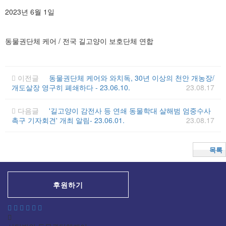
2023년 6월 1일
동물권단체 케어 / 전국 길고양이 보호단체 연합
이전글
동물권단체 케어와 와치독, 30년 이상의 천안 개농장/
개도살장 영구히 폐쇄하다 - 23.06.10.
23.08.17
다음글
'길고양이 감전사 등 연쇄 동물학대 살해범 엄중수사
촉구 기자회견' 개최 알림- 23.06.01.
23.08.17
목록
후원하기