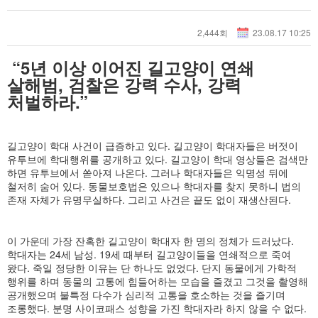
2,444회
23.08.17 10:25
“5년 이상 이어진 길고양이 연쇄
살해범, 검찰은 강력 수사, 강력
처벌하라.”
길고양이 학대 사건이 급증하고 있다. 길고양이 학대자들은 버젓이
유투브에 학대행위를 공개하고 있다. 길고양이 학대 영상들은 검색만
하면 유투브에서 쏟아져 나온다. 그러나 학대자들은 익명성 뒤에
철저히 숨어 있다. 동물보호법은 있으나 학대자를 찾지 못하니 법의
존재 자체가 유명무실하다. 그리고 사건은 끝도 없이 재생산된다.
이 가운데 가장 잔혹한 길고양이 학대자 한 명의 정체가 드러났다.
학대자는 24세 남성. 19세 때부터 길고양이들을 연쇄적으로 죽여
왔다. 죽일 정당한 이유는 단 하나도 없었다. 단지 동물에게 가학적
행위를 하며 동물의 고통에 힘들어하는 모습을 즐겼고 그것을 촬영해
공개했으며 불특정 다수가 심리적 고통을 호소하는 것을 즐기며
조롱했다. 분명 사이코패스 성향을 가진 학대자라 하지 않을 수 없다.