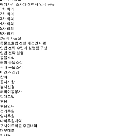
해외사례 조사와 참여자 인식 공유
1차 회의
2차 회의
3차 회의
4차 회의
5차 회의
6차 회의
2단계 자료실
동물보호법 전면 개정안 마련
입법 전략 수립과 실행팀 구성
입법 전략 실행
동물소식
해외 동물소식
국내 동물소식
비건과 건강
참여
공지사항
봉사신청
해외이동봉사
학대고발
후원
후원안내
정기후원
일시후원
나의후원내역
구사이트회원 후원내역
대부대모
천사단