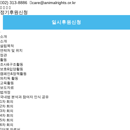
02) 313-8886
care@animalrights.or.kr
정기후원신청
일시후원신청
소개
소개
설립목적
연락처 및 위치
정관
활동
조사&구조활동
보호&입양활동
캠페인&정책활동
와치독 활동
교육활동
보도자료
법개정
국내법 분석과 참여자 인식 공유
1차 회의
2차 회의
3차 회의
4차 회의
5차 회의
6차 회의
1단계 자료실