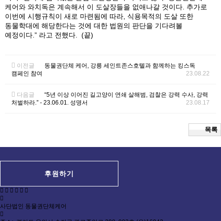
케어와 와치독은 계속해서 이 도살장들을 없애나갈 것이다. 추가로
이번에 시행규칙이 새로 마련됨에 따라, 식용목적의 도살 또한
동물학대에 해당한다는 것에 대한 법원의 판단을 기다려볼
예정이다.” 라고 전했다. (끝)
이전글
동물권단체 케어, 강릉 세인트존스호텔과 함께하는 킹스독
캠페인 참여
23.08.22
다음글
“5년 이상 이어진 길고양이 연쇄 살해범, 검찰은 강력 수사, 강력
처벌하라.” - 23.06.01. 성명서
23.08.17
목록
후원하기
사단법인 동물권단체케어