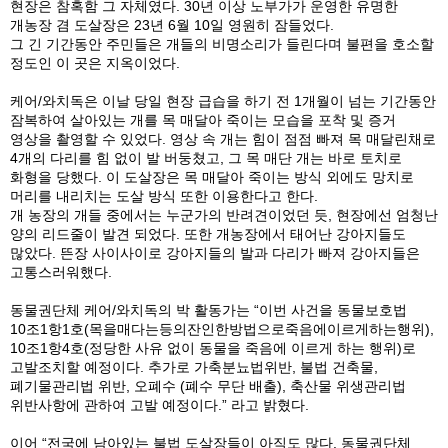
현장은 참혹함 그 자체였다. 30년 이상 노부가가 운영한 유명한
개농장 겸 도살장은 23년 6월 10일 영원히 잠들었다.
그 긴 기간동안 주민들은 개들의 비명소리가 들린다며 불편을 호소할
정도인 이 곳은 지옥이었다.
케어/와치독은 이날 당일 현장 급습을 하기 전 1개월이 넘는 기간동안
잠복하여 살아있는 개를 목 매달아 죽이는 모습을 포착 및 증거
영상을 촬영할 수 있었다. 영상 속 개는 힘이 점점 빠져 목 매달린채로
4개의 다리를 힘 없이 발 버둥쳤고, 그 목 매단 개는 바로 토치로
화형을 당했다. 이 도살장은 목 매달아 죽이는 방식 외에도 망치로
머리를 내리치는 도살 방식 또한 이용한다고 한다.
개 농장의 개들 중에서는 누군가의 반려견이었던 듯, 현장에선 엄청난
양의 리드줄이 발견 되었다. 또한 개농장에서 태어난 강아지들도
많았다. 뜬장 사이사이로 강아지들의 발과 다리가 빠져 강아지들은
고통스러워했다.
동물권단체 케어/와치독의 박 활동가는 “이번 사건을 동물보호법
10조1항1호(목을매다는등의잔인한방법으로죽음에이르게하는행위),
10조1항4호(정당한 사유 없이 동물을 죽음에 이르게 하는 행위)로
고발조치할 예정이다. 추가로 가축분뇨법위반, 불법 건축물,
폐기물관리법 위반, 오폐수 (폐수 무단 배출), 축산물 위생관리법
위반사항에 관하여 고발 예정이다.” 라고 밝혔다.
이어 “전국에 남아있는 불법 도살장들이 아직도 많다. 동물권단체