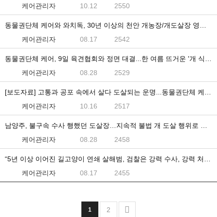
케어관리자
10.12
2550
동물권단체 케어와 와치독, 30년 이상의 천안 개농장/개도살장 영구히 폐쇄하다 - 23.06.10.
케어관리자
08.17
2542
동물권단체 케어, 9일 육견협회와 정면 대결...한 여름 뜨거운 '개 식용 찬반' 토론회
케어관리자
08.28
2529
[보도자료] 고통과 공포 속에서 살다 도살되는 운명...동물권단체 케어, 개식용금지법 제정을 위한 시민 20…
케어관리자
10.16
2517
남양주, 불구속 수사 행했던 도살장…지속적 불법 개 도살 행위로 수갑 채워져 현행범 체포
케어관리자
08.28
2458
“5년 이상 이어진 길고양이 연쇄 살해범, 검찰은 강력 수사, 강력 처벌하라.” - 23.06.01. 성명서
케어관리자
08.17
2455
2
1