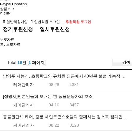
Paypal Donation
살림보고
런센터
일반회원가입
일반회원 로그인
후원회원 로그인
정기후원신청
일시후원신청
보도자료
홈
/ 보도자료
Total
19
건 [
1
페이지]
검색
남양주 사능리, 초등학교와 유치원 인근에서 40년된 불법 개농장 운영…도살자 부부는 수갑 채워져 체포
케어관리자
08.28
4381
[성명서]언론인들께 보내는 한 동물운동가의 호소
케어관리자
04.10
3457
동물권단체 케어, 강릉 세인트존스호텔과 함께하는 킹스독 캠페인 참여
케어관리자
08.22
3128