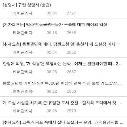
[성명서] 규탄 성명서 (춘천)
케어관리자
09.04
2727
[기자회견문] 박소연 동물권운동가 구속에 대한 케어의 입장
케어관리자
09.15
2666
[취재요청] 동물권단체 케어, 강원도청 앞 '춘천시 개 도살장 폐쇄 촉구 집회' 열어...
케어관리자
09.04
2652
한정애 의원, '개 식용'은 역행하는 문화...이제는 결단해야할 때 - 23.07.26.보도자료
케어관리자
08.28
2637
동물권단체 케어와 와치독, 20년 이상의 전북 익산 불법 개도살장 폐쇄
케어관리자
08.22
2580
개 도살 시설을 허가해 준 유일한 도시 춘천…탑차와 트럭에서 갓 도살한 개 사체의 피가 뚝뚝
케어관리자
08.28
2570
[취재요청] 고통과 공포 속에서 살다 도살되는 운명...개식용금지법 제정을 위한 100여명의 한 목소리