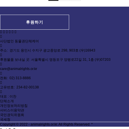
후원하기
사단법인 동물권단체케어
주소: 경기도 용인시 수지구 광교중앙로 298, 903호 (우)16943
후원물품 보내실 곳: 서울특별시 영등포구 양평로22길 31, 1층 (우)07203
care@animalrights.or.kr
전화: 02) 313-8886
고유번호: 234-82-00138
대표 : 이찬
단체소개
개인정보처리방침
서비스이용약관
국민권익위원회
국세청
Copyright © 2022 - animalrights.or.kr. All Rights Reserved.
*