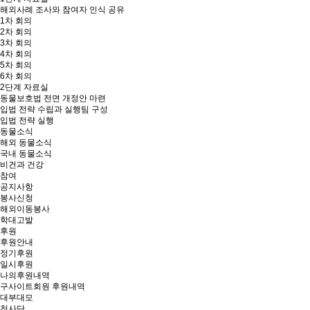
해외사례 조사와 참여자 인식 공유
1차 회의
2차 회의
3차 회의
4차 회의
5차 회의
6차 회의
2단계 자료실
동물보호법 전면 개정안 마련
입법 전략 수립과 실행팀 구성
입법 전략 실행
동물소식
해외 동물소식
국내 동물소식
비건과 건강
참여
공지사항
봉사신청
해외이동봉사
학대고발
후원
후원안내
정기후원
일시후원
나의후원내역
구사이트회원 후원내역
대부대모
천사단