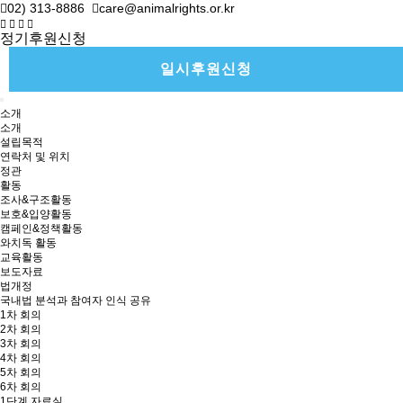
02) 313-8886
care@animalrights.or.kr
정기후원신청
일시후원신청
소개
소개
설립목적
연락처 및 위치
정관
활동
조사&구조활동
보호&입양활동
캠페인&정책활동
와치독 활동
교육활동
보도자료
법개정
국내법 분석과 참여자 인식 공유
1차 회의
2차 회의
3차 회의
4차 회의
5차 회의
6차 회의
1단계 자료실