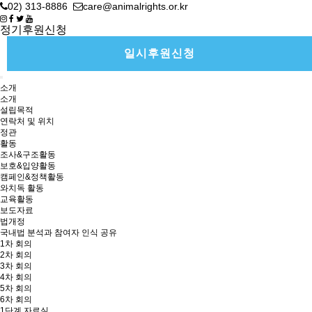
02) 313-8886
care@animalrights.or.kr
정기후원신청
일시후원신청
소개
소개
설립목적
연락처 및 위치
정관
활동
조사&구조활동
보호&입양활동
캠페인&정책활동
와치독 활동
교육활동
보도자료
법개정
국내법 분석과 참여자 인식 공유
1차 회의
2차 회의
3차 회의
4차 회의
5차 회의
6차 회의
1단계 자료실