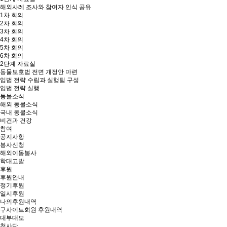
해외사례 조사와 참여자 인식 공유
1차 회의
2차 회의
3차 회의
4차 회의
5차 회의
6차 회의
2단계 자료실
동물보호법 전면 개정안 마련
입법 전략 수립과 실행팀 구성
입법 전략 실행
동물소식
해외 동물소식
국내 동물소식
비건과 건강
참여
공지사항
봉사신청
해외이동봉사
학대고발
후원
후원안내
정기후원
일시후원
나의후원내역
구사이트회원 후원내역
대부대모
천사단