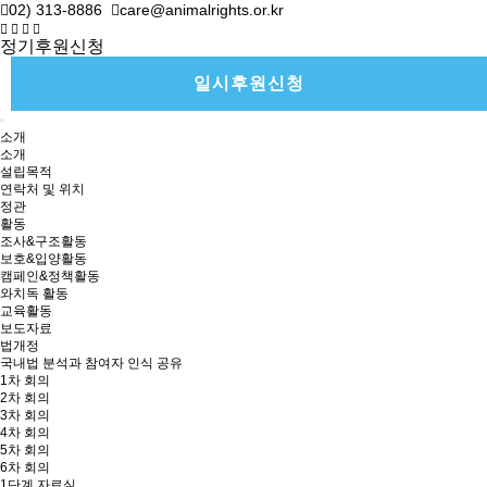
02) 313-8886
care@animalrights.or.kr
정기후원신청
일시후원신청
소개
소개
설립목적
연락처 및 위치
정관
활동
조사&구조활동
보호&입양활동
캠페인&정책활동
와치독 활동
교육활동
보도자료
법개정
국내법 분석과 참여자 인식 공유
1차 회의
2차 회의
3차 회의
4차 회의
5차 회의
6차 회의
1단계 자료실