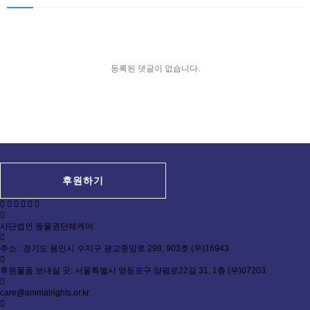
등록된 댓글이 없습니다.
후원하기
사단법인 동물권단체케어
주소: 경기도 용인시 수지구 광교중앙로 298, 903호 (우)16943
후원물품 보내실 곳: 서울특별시 영등포구 양평로22길 31, 1층 (우)07203
care@animalrights.or.kr