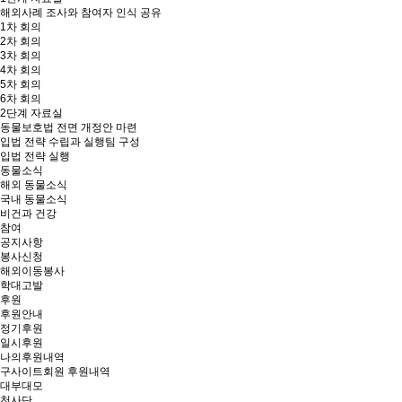
해외사례 조사와 참여자 인식 공유
1차 회의
2차 회의
3차 회의
4차 회의
5차 회의
6차 회의
2단계 자료실
동물보호법 전면 개정안 마련
입법 전략 수립과 실행팀 구성
입법 전략 실행
동물소식
해외 동물소식
국내 동물소식
비건과 건강
참여
공지사항
봉사신청
해외이동봉사
학대고발
후원
후원안내
정기후원
일시후원
나의후원내역
구사이트회원 후원내역
대부대모
천사단