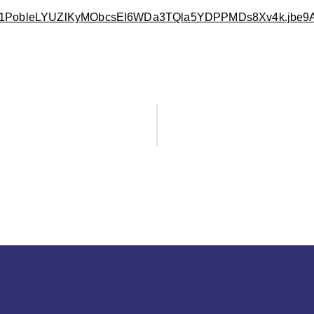
OjD5j1PobleLYUZlKyMObcsEI6WDa3TQla5YDPPMDs8Xv4k.jbe9