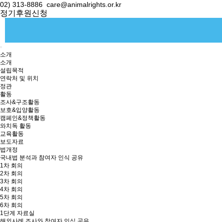
02) 313-8886
care@animalrights.or.kr
정기후원신청
소개
소개
설립목적
연락처 및 위치
정관
활동
조사&구조활동
보호&입양활동
캠페인&정책활동
와치독 활동
교육활동
보도자료
법개정
국내법 분석과 참여자 인식 공유
1차 회의
2차 회의
3차 회의
4차 회의
5차 회의
6차 회의
1단계 자료실
해외사례 조사와 참여자 인식 공유