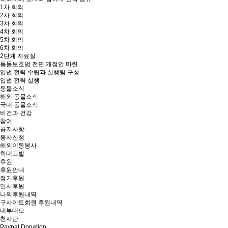
1차 회의
2차 회의
3차 회의
4차 회의
5차 회의
6차 회의
2단계 자료실
동물보호법 전면 개정안 마련
입법 전략 수립과 실행팀 구성
입법 전략 실행
동물소식
해외 동물소식
국내 동물소식
비건과 건강
참여
공지사항
봉사신청
해외이동봉사
학대고발
후원
후원안내
정기후원
일시후원
나의후원내역
구사이트회원 후원내역
대부대모
천사단
Paypal Donation