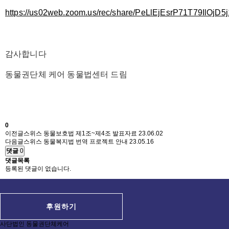
https://us02web.zoom.us/rec/share/PeLlEjEsrP71T79Il
감사합니다
동물권단체 케어 동물법센터 드림
0
이전글
스위스 동물보호법 제1조~제4조 발표자료
23.06.02
다음글
스위스 동물복지법 번역 프로젝트 안내
23.05.16
댓글
0
댓글목록
등록된 댓글이 없습니다.
후원하기
사단법인 동물권단체케어