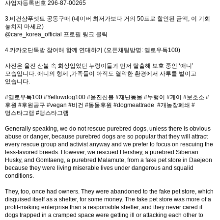
사업자등록번호 296-87-00265
3.비건샴푸셋트 공동구매 (네이버 최저가보다 거의 50프로 할인된 금액, 이 기회
놓치지 마세요)
@care_korea_official
프로필 링크 클릭
4.카카오단톡방 참여해 함께 연대하기 (오픈채팅방명: 옐로우독100)
사진은 울진 산불 속 화상입었던 누렁이들과 먼저 탈출해 보호 중인 ‘애니’
모습입니다. 애니의 형제 ,가족들이 아직도 열악한 환경에서 사투를 벌이고
있습니다.
#옐로우독100 #Yellowdog100 #울진산불 #재난동물 #누렁이 #케어 #보호소 #
후원 #후원공구 #vegan #비건 #동물후원 #dogmeattrade #개농장폐쇄 #
멍스타그램 #댕스타그램
Generally speaking, we do not rescue purebred dogs, unless there is obvious
abuse or danger, because purebred dogs are so popular that they will attract
every rescue group and activist anyway and we prefer to focus on rescuing the
less-favored breeds. However, we rescued Hershey, a purebred Siberian
Husky, and Gomtaeng, a purebred Malamute, from a fake pet store in Daejeon
because they were living miserable lives under dangerous and squalid
conditions.
They, too, once had owners. They were abandoned to the fake pet store, which
disguised itself as a shelter, for some money. The fake pet store was more of a
profit-making enterprise than a responsible shelter, and they never cared if
dogs trapped in a cramped space were getting ill or attacking each other to