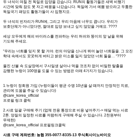
두 녀석이 며칠 전 독일로 입양을 갔습니다. RUN의 활동가들은 새벽 비행기
시간에 맞춰 잠도 못 자고 배웅을 나갔습니다. 독일에 가서 예쁨 받으라고 두툼한
독일국기 패딩도 활동가들이 사 입혔지요.
두 녀석의 빈자리가 RUN에, 그리고 우리 마음에 너무도 큽니다. 우리가
보호단체가 아니었다면, 절대로 입양 보내고 싶지 않았을 거예요. ????
세상 모두에게 해피 바이러스를 전파하는 우리 허쉬와 뚱이의 앞 날을 위해
기도해 주세요.
“우리는 너희를 잊지 못 할 거야. 런의 마당을 신나게 뛰어 놀던 너희들을. 그 모진
학대 속에서도 꿋꿋하게 버티고 밝은 미소를 잃지 않았던 너희 둘을… “????
울진 산불 속 도살장에서 구사일생 살아나 먹을 것조차 없이 비밀한 탈출을
감행한 누렁이 100명을 도울 수 있는 방법은 아래 4가지가 있습니다.
1.누렁이 정회원 가입 (누렁이들이 평균 수명 10년을 살 때까지 안정적인 치료,
관리에 도움을 주실 수 있습니다)
@care_korea_official
프로필 링크 클릭
2.사료 일괄 구매해 주기 (업체 전용 통장으로 비용 넣어주기-> 매달 먹는 사료
2톤. 양질의 일정한 사료를 저렴하게 구매해 주실 수 있습니다. 2천원부터
무제한)
@care_korea_official
프로필링크클릭
사료 구매 계좌번호: 농협 355-0077-8335-13 주식회사이노바이오