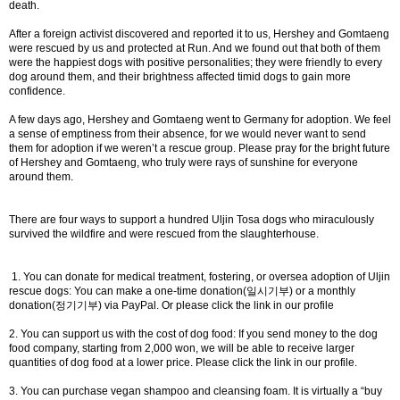
death.
After a foreign activist discovered and reported it to us, Hershey and Gomtaeng
were rescued by us and protected at Run. And we found out that both of them
were the happiest dogs with positive personalities; they were friendly to every
dog around them, and their brightness affected timid dogs to gain more
confidence.
A few days ago, Hershey and Gomtaeng went to Germany for adoption. We feel
a sense of emptiness from their absence, for we would never want to send
them for adoption if we weren’t a rescue group. Please pray for the bright future
of Hershey and Gomtaeng, who truly were rays of sunshine for everyone
around them.
There are four ways to support a hundred Uljin Tosa dogs who miraculously
survived the wildfire and were rescued from the slaughterhouse.
1. You can donate for medical treatment, fostering, or oversea adoption of Uljin
rescue dogs: You can make a one-time donation(일시기부) or a monthly
donation(정기기부) via PayPal. Or please click the link in our profile
2. You can support us with the cost of dog food: If you send money to the dog
food company, starting from 2,000 won, we will be able to receive larger
quantities of dog food at a lower price. Please click the link in our profile.
3. You can purchase vegan shampoo and cleansing foam. It is virtually a “buy