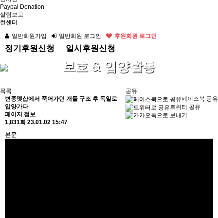
Paypal Donation
살림보고
런센터
일반회원가입
일반회원 로그인
후원회원 로그인
정기후원신청
일시후원신청
보호 & 입양활동
목록
공유
변종펫샵에서 죽어가던 개들 구조 후 독일로
페이스북 공유
입양가다
트위터 공유
페이지 정보
1,831회
23.01.02 15:47
본문