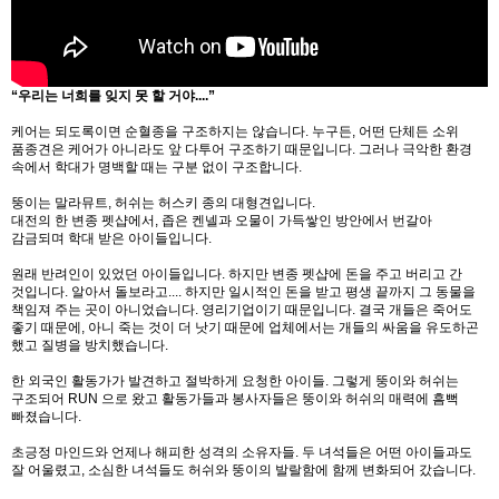
“우리는 너희를 잊지 못 할 거야....”
케어는 되도록이면 순혈종을 구조하지는 않습니다. 누구든, 어떤 단체든 소위
품종견은 케어가 아니라도 앞 다투어 구조하기 때문입니다. 그러나 극악한 환경
속에서 학대가 명백할 때는 구분 없이 구조합니다.
뚱이는 말라뮤트, 허쉬는 허스키 종의 대형견입니다.
대전의 한 변종 펫샵에서, 좁은 켄넬과 오물이 가득쌓인 방안에서 번갈아
감금되며 학대 받은 아이들입니다.
원래 반려인이 있었던 아이들입니다. 하지만 변종 펫샵에 돈을 주고 버리고 간
것입니다. 알아서 돌보라고.... 하지만 일시적인 돈을 받고 평생 끝까지 그 동물을
책임져 주는 곳이 아니었습니다. 영리기업이기 때문입니다. 결국 개들은 죽어도
좋기 때문에, 아니 죽는 것이 더 낫기 때문에 업체에서는 개들의 싸움을 유도하곤
했고 질병을 방치했습니다.
한 외국인 활동가가 발견하고 절박하게 요청한 아이들. 그렇게 뚱이와 허쉬는
구조되어 RUN 으로 왔고 활동가들과 봉사자들은 뚱이와 허쉬의 매력에 흠뻑
빠졌습니다.
초긍정 마인드와 언제나 해피한 성격의 소유자들. 두 녀석들은 어떤 아이들과도
잘 어울렸고, 소심한 녀석들도 허쉬와 뚱이의 발랄함에 함께 변화되어 갔습니다.