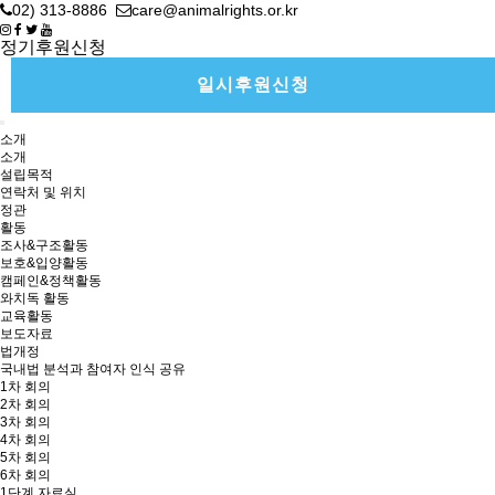
02) 313-8886
care@animalrights.or.kr
정기후원신청
일시후원신청
소개
소개
설립목적
연락처 및 위치
정관
활동
조사&구조활동
보호&입양활동
캠페인&정책활동
와치독 활동
교육활동
보도자료
법개정
국내법 분석과 참여자 인식 공유
1차 회의
2차 회의
3차 회의
4차 회의
5차 회의
6차 회의
1단계 자료실