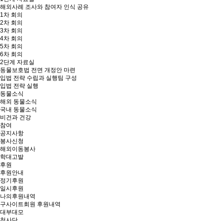
해외사례 조사와 참여자 인식 공유
1차 회의
2차 회의
3차 회의
4차 회의
5차 회의
6차 회의
2단계 자료실
동물보호법 전면 개정안 마련
입법 전략 수립과 실행팀 구성
입법 전략 실행
동물소식
해외 동물소식
국내 동물소식
비건과 건강
참여
공지사항
봉사신청
해외이동봉사
학대고발
후원
후원안내
정기후원
일시후원
나의후원내역
구사이트회원 후원내역
대부대모
천사단