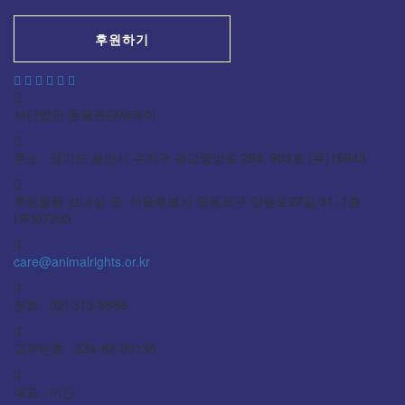
후원하기
사단법인 동물권단체케어
주소: 경기도 용인시 수지구 광교중앙로 298, 903호 (우)16943
후원물품 보내실 곳: 서울특별시 영등포구 양평로22길 31, 1층
(우)07203
care@animalrights.or.kr
전화: 02) 313-8886
고유번호: 234-82-00138
대표 : 이찬