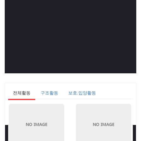
전체활동
구조활동
보호.입양활동
와치독 - 개농장 철폐 프로젝트