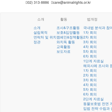
02) 313-8886
care@animalrights.or.kr
소개
활동
법개정
소개
조사&구조활동
국내법 분석과 참
설립목적
보호&입양활동
1차 회의
연락처 및 위치
캠페인&정책활동
2차 회의
정관
와치독 활동
3차 회의
교육활동
4차 회의
보도자료
5차 회의
6차 회의
1단계 자료실
해외사례 조사와 
1차 회의
2차 회의
3차 회의
4차 회의
5차 회의
6차 회의
2단계 자료실
동물보호법 전면 
입법 전략 수립과 