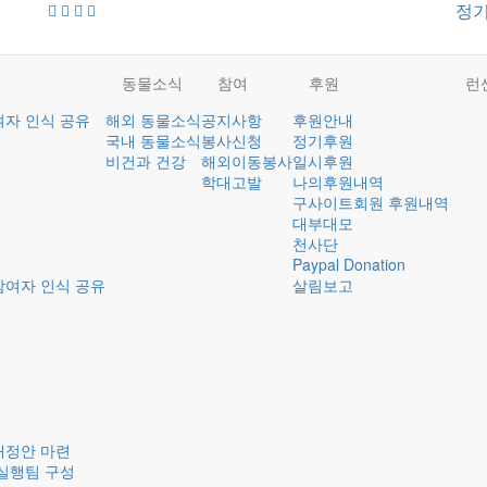
정
동물소식
참여
후원
런
여자 인식 공유
해외 동물소식
공지사항
후원안내
국내 동물소식
봉사신청
정기후원
비건과 건강
해외이동봉사
일시후원
학대고발
나의후원내역
구사이트회원 후원내역
대부대모
천사단
Paypal Donation
참여자 인식 공유
살림보고
개정안 마련
실행팀 구성