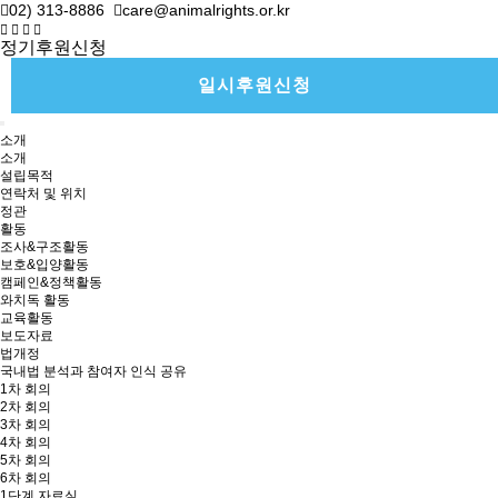
02) 313-8886
care@animalrights.or.kr
정기후원신청
일시후원신청
소개
소개
설립목적
연락처 및 위치
정관
활동
조사&구조활동
보호&입양활동
캠페인&정책활동
와치독 활동
교육활동
보도자료
법개정
국내법 분석과 참여자 인식 공유
1차 회의
2차 회의
3차 회의
4차 회의
5차 회의
6차 회의
1단계 자료실