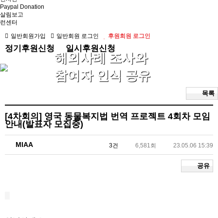
Paypal Donation
살림보고
런센터
일반회원가입
일반회원 로그인
후원회원 로그인
정기후원신청
일시후원신청
해외사례 조사와
참여자 인식 공유
목록
[4차회의]
영국 동물복지법 번역 프로젝트 4회차 모임
안내(발표자 모집중)
MIAA
3건
6,581회
23.05.06 15:39
공유