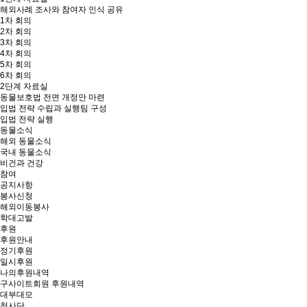
해외사례 조사와 참여자 인식 공유
1차 회의
2차 회의
3차 회의
4차 회의
5차 회의
6차 회의
2단계 자료실
동물보호법 전면 개정안 마련
입법 전략 수립과 실행팀 구성
입법 전략 실행
동물소식
해외 동물소식
국내 동물소식
비건과 건강
참여
공지사항
봉사신청
해외이동봉사
학대고발
후원
후원안내
정기후원
일시후원
나의후원내역
구사이트회원 후원내역
대부대모
천사단