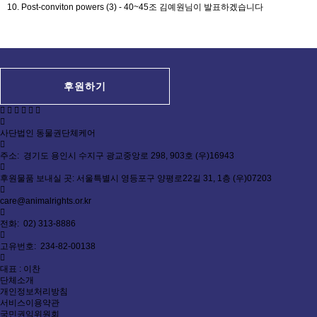
10. Post-conviton powers (3) - 40~45조 김예원님이 발표하겠습니다
후원하기
사단법인 동물권단체케어
주소: 경기도 용인시 수지구 광교중앙로 298, 903호 (우)16943
후원물품 보내실 곳: 서울특별시 영등포구 양평로22길 31, 1층 (우)07203
care@animalrights.or.kr
전화: 02) 313-8886
고유번호: 234-82-00138
대표 : 이찬
단체소개
개인정보처리방침
서비스이용약관
국민권익위원회