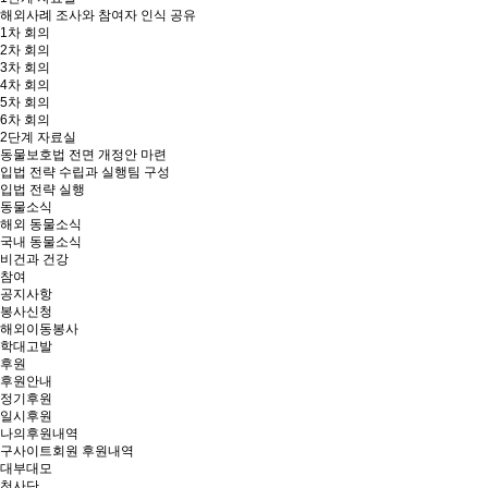
해외사례 조사와 참여자 인식 공유
1차 회의
2차 회의
3차 회의
4차 회의
5차 회의
6차 회의
2단계 자료실
동물보호법 전면 개정안 마련
입법 전략 수립과 실행팀 구성
입법 전략 실행
동물소식
해외 동물소식
국내 동물소식
비건과 건강
참여
공지사항
봉사신청
해외이동봉사
학대고발
후원
후원안내
정기후원
일시후원
나의후원내역
구사이트회원 후원내역
대부대모
천사단