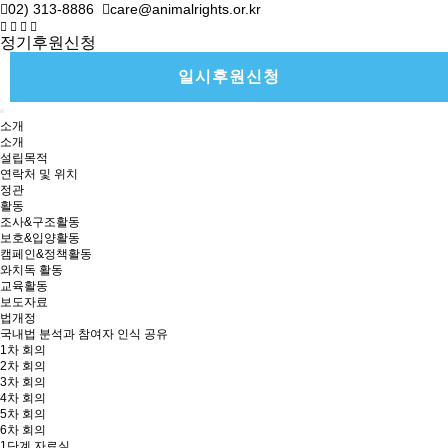
02) 313-8886
care@animalrights.or.kr
정기후원신청
일시후원신청
소개
소개
설립목적
연락처 및 위치
정관
활동
조사&구조활동
보호&입양활동
캠페인&정책활동
와치독 활동
교육활동
보도자료
법개정
국내법 분석과 참여자 인식 공유
1차 회의
2차 회의
3차 회의
4차 회의
5차 회의
6차 회의
1단계 자료실