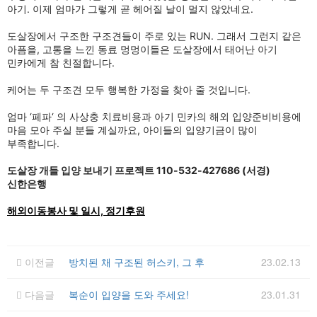
아기. 이제 엄마가 그렇게 곧 헤어질 날이 멀지 않았네요.
도살장에서 구조한 구조견들이 주로 있는 RUN. 그래서 그런지 같은
아픔을, 고통을 느낀 동료 멍멍이들은 도살장에서 태어난 아기
민카에게 참 친절합니다.
케어는 두 구조견 모두 행복한 가정을 찾아 줄 것입니다.
엄마 ‘페파‘ 의 사상충 치료비용과 아기 민카의 해외 입양준비비용에
마음 모아 주실 분들 계실까요, 아이들의 입양기금이 많이
부족합니다.
도살장 개들 입양 보내기 프로젝트 110-532-427686 (서경)
신한은행
해외이동봉사 및 일시, 정기후원
이전글
방치된 채 구조된 허스키, 그 후
23.02.13
다음글
복순이 입양을 도와 주세요!
23.01.31