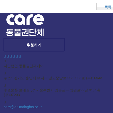
목록
후원하기
사단법인 동물권단체케어
주소: 경기도 용인시 수지구 광교중앙로 298, 903호 (우)16943
후원물품 보내실 곳: 서울특별시 영등포구 양평로22길 31, 1층
(우)07203
care@animalrights.or.kr