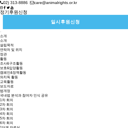
02) 313-8886
care@animalrights.or.kr
정기후원신청
일시후원신청
소개
소개
설립목적
연락처 및 위치
정관
활동
조사&구조활동
보호&입양활동
캠페인&정책활동
와치독 활동
교육활동
보도자료
법개정
국내법 분석과 참여자 인식 공유
1차 회의
2차 회의
3차 회의
4차 회의
5차 회의
6차 회의
1단계 자료실