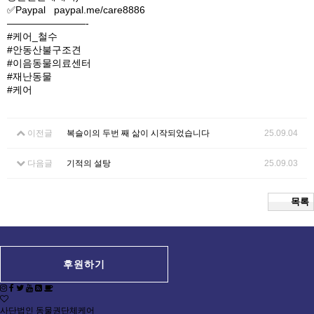
✅Paypal paypal.me/care8886
————————-
#케어_철수
#안동산불구조견
#이음동물의료센터
#재난동물
#케어
이전글
복슬이의 두번 째 삶이 시작되었습니다
25.09.04
다음글
기적의 설탕
25.09.03
목록
후원하기
사단법인 동물권단체케어