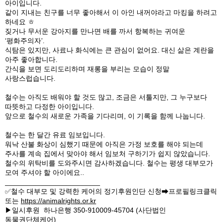
아이입니다.
같이 지내는 친구를 너무 좋아해서 이 아인 내꺼야라고 마킹을 하려고
하네요 ㅎ
짖거나 무서운 강아지를 만나면 배를 까서 항복하는 귀여운
‘평화주의자’.
식탐은 있지만, 사료나 화식에는 큰 관심이 없어요. 대신 삶은 계란을
아주 좋아합니다.
간식을 보면 도리도리하며 재롱을 부리는 모습이 정말
사랑스럽습니다.
철수는 아직도 배워야 할 것도 많고, 조금은 서툴지만, 그 누구보다
따뜻하고 다정한 아이입니다.
앞으로 철수의 새로운 가족을 기다리며, 이 기록을 함께 나눕니다.
철수는 한 달간 유료 임보입니다.
워낙 산불 화상이 심했기 때문에 아직은 가정 보호를 해야 되는데
주사를 계속 집에서 맞아야 해서 임보처 구하기가 쉽지 않았습니다.
철수의 위탁비를 도와주시면 감사하겠습니다. 철수는 평생 대부모가
모여 주셔야 할 아이에요..
________________________
✅철수 대부모 및 강력한 케어의 정기후원인단 신청➡프로필링크클릭
또는
https://animalrights.or.kr
▶일시후원 하나은행 350-910009-45704 (사단법인
동물권단체케어)