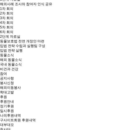
해외사례 조사와 참여자 인식 공유
1차 회의
2차 회의
3차 회의
4차 회의
5차 회의
6차 회의
2단계 자료실
동물보호법 전면 개정안 마련
입법 전략 수립과 실행팀 구성
입법 전략 실행
동물소식
해외 동물소식
국내 동물소식
비건과 건강
참여
공지사항
봉사신청
해외이동봉사
학대고발
후원
후원안내
정기후원
일시후원
나의후원내역
구사이트회원 후원내역
대부대모
천사단