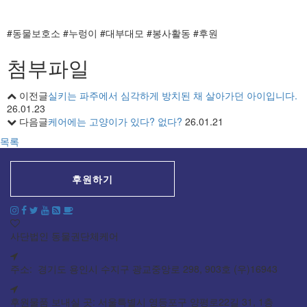
#동물보호소 #누렁이 #대부대모 #봉사활동 #후원
첨부파일
이전글
실키는 파주에서 심각하게 방치된 채 살아가던 아이입니다.
26.01.23
다음글
케어에는 고양이가 있다? 없다?
26.01.21
목록
후원하기
사단법인 동물권단체케어
주소: 경기도 용인시 수지구 광교중앙로 298, 903호 (우)16943
후원물품 보내실 곳: 서울특별시 영등포구 양평로22길 31, 1층