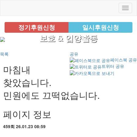
정기후원신청
일시후원신청
보호 & 입양활동
목록
공유
페이스북 공유
마침내
트위터 공유
찾았습니다.
민원에도 끄떡없습니다.
페이지 정보
459회
26.01.23 08:59