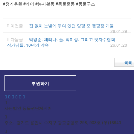
#정기후원 #케어 #봉사활동 #동물운동 #동물구조
이전글
집 없이 눈밭에 묶여 있던 양평 모 캠핑장 개들
26.01.29
다음글
박영순. 채리나. 폴. 박미성. 그리고 펫자수협회
작가님들. 10년의 약속
26.01.28
목록
후원하기
사단법인 동물권단체케어
주소: 경기도 용인시 수지구 광교중앙로 298, 903호 (우)16943