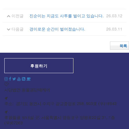
이전글
진순이는 지금도 사투를 벌이고 있습니다.
26.03.12
다음글
경이로운 순간이 벌어졌습니다.
26.03.11
목록
후원하기
사단법인 동물권단체케어
주소: 경기도 용인시 수지구 광교중앙로 298, 903호 (우)16943
후원물품 보내실 곳: 서울특별시 영등포구 양평로22길 31, 1층
(우)07203