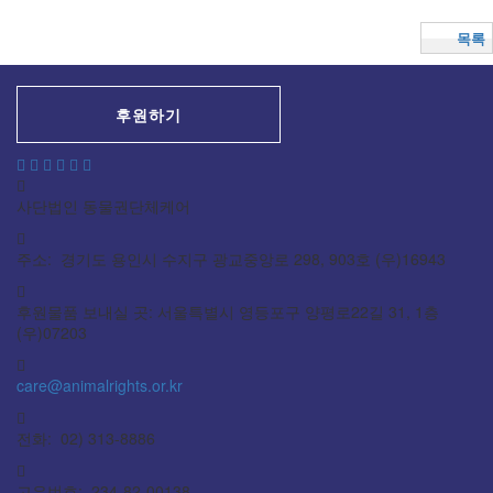
목록
후원하기
사단법인 동물권단체케어
주소: 경기도 용인시 수지구 광교중앙로 298, 903호 (우)16943
후원물품 보내실 곳: 서울특별시 영등포구 양평로22길 31, 1층
(우)07203
care@animalrights.or.kr
전화: 02) 313-8886
고유번호: 234-82-00138