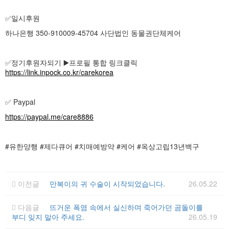
✅일시후원
하나은행 350-910009-45704 사단법인 동물권단체케어
✅️정기후원자되기 ▶️프로필 통합 링크클릭
https://link.inpock.co.kr/carekorea
✅ Paypal
https://paypal.me/care8886
#유한양행 #제다큐어 #치매예방약 #케어 #옥상고립13년백구
이전글
만복이의 귀 수술이 시작되었습니다.
26.05.22
다음글
뜨거운 폭염 속에서 실신하며 죽어가던 곰돌이를
부디 잊지 말아 주세요.
26.05.19