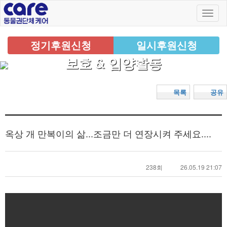
정기후원신청
일시후원신청
보호 & 입양활동
목록
공유
옥상 개 만복이의 삶...조금만 더 연장시켜 주세요....
238회
26.05.19 21:07