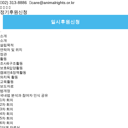
02) 313-8886
care@animalrights.or.kr
정기후원신청
일시후원신청
소개
소개
설립목적
연락처 및 위치
정관
활동
조사&구조활동
보호&입양활동
캠페인&정책활동
와치독 활동
교육활동
보도자료
법개정
국내법 분석과 참여자 인식 공유
1차 회의
2차 회의
3차 회의
4차 회의
5차 회의
6차 회의
1단계 자료실