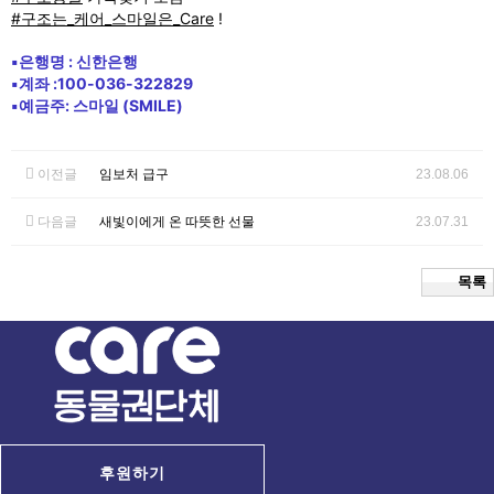
#구조는_케어_스마일은_Care
!
▪은행명 : 신한은행
▪계좌 :100-036-322829
▪예금주: 스마일 (SMILE)
이전글
임보처 급구
23.08.06
다음글
새빛이에게 온 따뜻한 선물
23.07.31
목록
후원하기