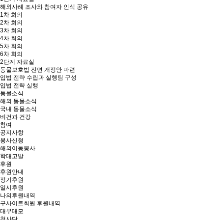
해외사례 조사와 참여자 인식 공유
1차 회의
2차 회의
3차 회의
4차 회의
5차 회의
6차 회의
2단계 자료실
동물보호법 전면 개정안 마련
입법 전략 수립과 실행팀 구성
입법 전략 실행
동물소식
해외 동물소식
국내 동물소식
비건과 건강
참여
공지사항
봉사신청
해외이동봉사
학대고발
후원
후원안내
정기후원
일시후원
나의후원내역
구사이트회원 후원내역
대부대모
천사단