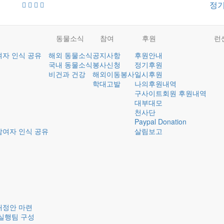
정
동물소식
참여
후원
런
여자 인식 공유
해외 동물소식
공지사항
후원안내
국내 동물소식
봉사신청
정기후원
비건과 건강
해외이동봉사
일시후원
학대고발
나의후원내역
구사이트회원 후원내역
대부대모
천사단
Paypal Donation
참여자 인식 공유
살림보고
개정안 마련
실행팀 구성