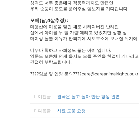
성격도 너무 좋은데다 적응력까지도 만렙인
우리 순둥이 토모를 품어주실 임보자를 기다립니다
포메(남,4살추정) :
미용샵에 미용을 맡긴 채로 사라져버진 반려인
샵에서 아이를 두 달 가량 데리고 있었지만 상황 상
더이상 돌볼 여유가 안되기에 시보호소에 보내질 위기에
너무나 착하고 사회성도 좋은 아이 입니다.
영문도 모른채 언제 올지도 모를 주인을 한없이 기다리고
간절히 부탁드립니다.
????임보 및 입양 문의????care@careanimalrights.or.kr
이전글
결국은 돌고 돌아 만난 평생 인연
다음글
사료 도움 요청