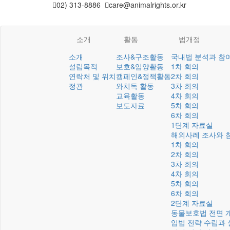
02) 313-8886
care@animalrights.or.kr
소개
활동
법개정
소개
조사&구조활동
국내법 분석과 참
설립목적
보호&입양활동
1차 회의
연락처 및 위치
캠페인&정책활동
2차 회의
정관
와치독 활동
3차 회의
교육활동
4차 회의
보도자료
5차 회의
6차 회의
1단계 자료실
해외사례 조사와 
1차 회의
2차 회의
3차 회의
4차 회의
5차 회의
6차 회의
2단계 자료실
동물보호법 전면 
입법 전략 수립과 