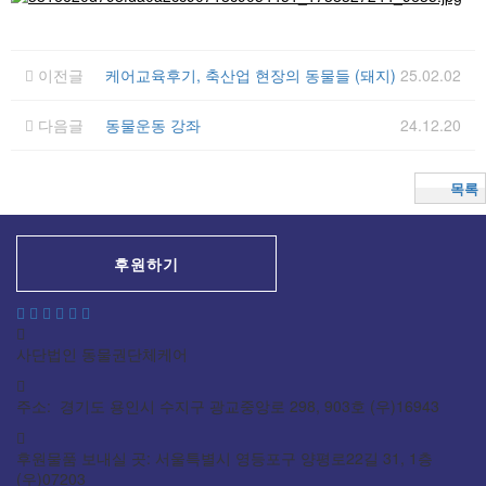
이전글
케어교육후기, 축산업 현장의 동물들 (돼지)
25.02.02
다음글
동물운동 강좌
24.12.20
목록
후원하기
사단법인 동물권단체케어
주소: 경기도 용인시 수지구 광교중앙로 298, 903호 (우)16943
후원물품 보내실 곳: 서울특별시 영등포구 양평로22길 31, 1층
(우)07203