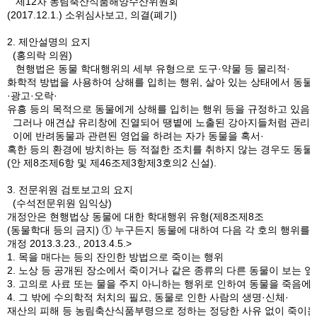
제12차 농림축산식품해양수산위원회
(2017.12.1.) 소위심사보고, 의결(폐기)
2. 제안설명의 요지
(홍의락 의원)
현행법은 동물 학대행위의 세부 유형으로 도구·약물 등 물리적·
화학적 방법을 사용하여 상해를 입히는 행위, 살아 있는 상태에서 동물
·광고·오락·
유흥 등의 목적으로 동물에게 상해를 입히는 행위 등을 규정하고 있음.
그러나 애견샵 유리창에 진열되어 땡볕에 노출된 강아지들처럼 관리자 
이에 반려동물과 관련된 영업을 하려는 자가 동물을 혹서·
혹한 등의 환경에 방치하는 등 적절한 조치를 취하지 않는 경우도 동물
(안 제8조제6항 및 제46조제3항제3호의2 신설).
3. 전문위원 검토보고의 요지
(수석전문위원 임익상)
개정안은 현행법상 동물에 대한 학대행위 유형(제8조제8조
(동물학대 등의 금지) ① 누구든지 동물에 대하여 다음 각 호의 행위를 
개정 2013.3.23., 2013.4.5.>
1. 목을 매다는 등의 잔인한 방법으로 죽이는 행위
2. 노상 등 공개된 장소에서 죽이거나 같은 종류의 다른 동물이 보는 
3. 고의로 사료 또는 물을 주지 아니하는 행위로 인하여 동물을 죽음에
4. 그 밖에 수의학적 처치의 필요, 동물로 인한 사람의 생명·신체·
재산의 피해 등 농림축산식품부령으로 정하는 정당한 사유 없이 죽이는