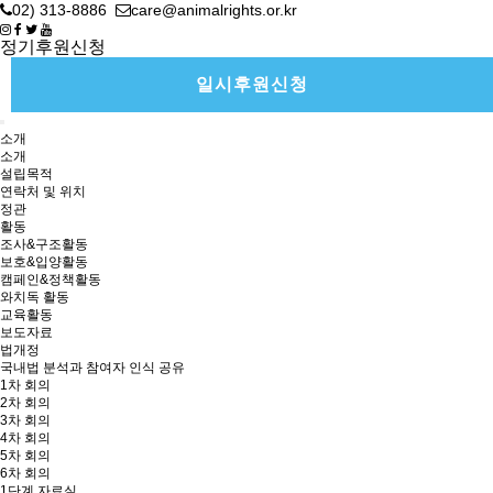
02) 313-8886
care@animalrights.or.kr
정기후원신청
일시후원신청
소개
소개
설립목적
연락처 및 위치
정관
활동
조사&구조활동
보호&입양활동
캠페인&정책활동
와치독 활동
교육활동
보도자료
법개정
국내법 분석과 참여자 인식 공유
1차 회의
2차 회의
3차 회의
4차 회의
5차 회의
6차 회의
1단계 자료실