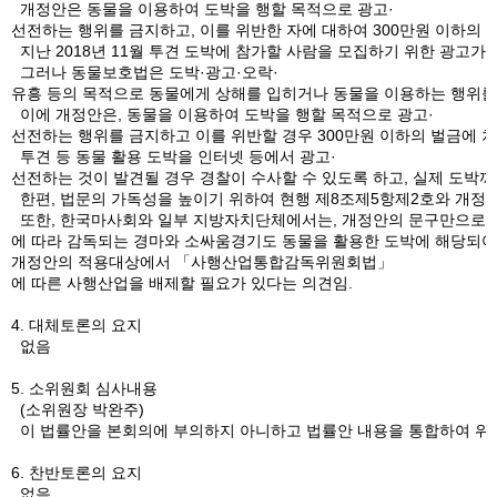
개정안은 동물을 이용하여 도박을 행할 목적으로 광고·
선전하는 행위를 금지하고, 이를 위반한 자에 대하여 300만원 이하의 
지난 2018년 11월 투견 도박에 참가할 사람을 모집하기 위한 광고
그러나 동물보호법은 도박·광고·오락·
유흥 등의 목적으로 동물에게 상해를 입히거나 동물을 이용하는 행위를 
이에 개정안은, 동물을 이용하여 도박을 행할 목적으로 광고·
선전하는 행위를 금지하고 이를 위반할 경우 300만원 이하의 벌금에 처
투견 등 동물 활용 도박을 인터넷 등에서 광고·
선전하는 것이 발견될 경우 경찰이 수사할 수 있도록 하고, 실제 도박
한편, 법문의 가독성을 높이기 위하여 현행 제8조제5항제2호와 개정안
또한, 한국마사회와 일부 지방자치단체에서는, 개정안의 문구만으
에 따라 감독되는 경마와 소싸움경기도 동물을 활용한 도박에 해당되어
개정안의 적용대상에서 「사행산업통합감독위원회법」
에 따른 사행산업을 배제할 필요가 있다는 의견임.
4. 대체토론의 요지
없음
5. 소위원회 심사내용
(소위원장 박완주)
이 법률안을 본회의에 부의하지 아니하고 법률안 내용을 통합하여 위원
6. 찬반토론의 요지
없음