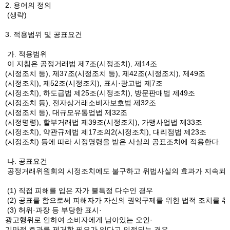
2. 용어의 정의
(생략)
3. 적용범위 및 공표요건
가. 적용범위
이 지침은 공정거래법 제7조(시정조치), 제14조
(시정조치 등), 제37조(시정조치 등), 제42조(시정조치), 제49조
(시정조치), 제52조(시정조치), 표시·광고법 제7조
(시정조치), 하도급법 제25조(시정조치), 방문판매법 제49조
(시정조치 등), 전자상거래소비자보호법 제32조
(시정조치 등), 대규모유통업법 제32조
(시정명령), 할부거래법 제39조(시정조치), 가맹사업법 제33조
(시정조치), 약관규제법 제17조의2(시정조치), 대리점법 제23조
(시정조치) 등에 따라 시정명령을 받은 사실의 공표조치에 적용한다.
나. 공표요건
공정거래위원회의 시정조치에도 불구하고 위법사실의 효과가 지속되고 피
(1) 직접 피해를 입은 자가 불특정 다수인 경우
(2) 공표를 함으로써 피해자가 자신의 권익구제를 위한 법적 조치를 취
(3) 허위·과장 등 부당한 표시·
광고행위로 인하여 소비자에게 남아있는 오인·
기만적 효과를 제거할 필요가 있다고 인정되는 경우