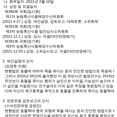
나. 회부일자: 2021년 2월 10일
다. 상정 및 의결일자:
제386회 국회(임시회)
제1차 농림축산식품해양수산위원회
(2021.4.27.) 상정, 제안설명, 검토보고, 대체토론, 소위회부
제391회 국회(정기회)
제3차 농림축산식품 법안심사소위원회
(2021.12.2.) 상정, 심사, 의결(대안반영폐기)
제391회 국회(정기회)
제9차 농림축산식품해양수산위원회
(2021.12.03.) 상정, 소위심사보고, 의결(대안반영폐기)
2. 제안설명의 요지
(김영호 의원)
현행법은 동물에 대하여 목을 매다는 등의 잔인한 방법으로 죽음에 이르
그러나 2010년 69건에 불과했던 이 법 위반사건 발생건수는 2019
무엇보다 동물을 죽이는 행위가 살인으로 이어질 가능성이 높으며 이를 
가 살인을 저질렀다는 연구결과도 이와 같은 주장을 뒷받침하고 있음.
이에 자신의 욕구충족을 목적으로 동물을 잔혹하게 죽이는 동물학대범
3. 전문위원 검토보고의 요지
(수석전문위원 권영진)
현행법은 동물학대 행위 유형에 목을 매다는 등의 잔인한 방법으로 죽음
개정안은 이러한 문제인식을 바탕으로 자신의 욕구 충족을 목적으로 동