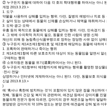
② 누구든지 동물에 대하여 다음 각 호의 학대행위를 하여서는 아니 된다
개정 2013.3.23.>
1. 도구·
약물을 사용하여 상해를 입히는 행위. 다만, 질병의 예방이나 치료 등
2. 살아 있는 상태에서 동물의 신체를 손상하거나 체액을 채취하거나 
3. 도박·광고·오락·
유흥 등의 목적으로 동물에게 상해를 입히는 행위. 다만, 민속경기 등
4. 그 밖에 수의학적 처치의 필요, 동물로 인한 사람의 생명·신체·
재산의 피해 등 농림축산식품부령으로 정하는 정당한 사유 없이 상해를
③ 누구든지 제14조제1항제1호 및 제2호에 해당하는 동물에 대하여 다
1. 포획하여 판매하거나 죽이는 행위
2. 제14조제1항에 따른 보호조치의 대상이 되는 동물임을 알면서 알선
·구매하는 행위
④ 소유자등은 동물을 유기(遺棄)하여서는 아니 된다.
⑤ 누구든지 제1항부터 제3항까지에 해당하는 행위를 촬영한 영상물을
·전시·전달·
상영하거나 인터넷에 게재하여서는 아니 된다. 다만, 동물보호 의식을
신설 2013.8.13.>
)
에 ‘혹서나 혹한에 방치하는 것’이 포함되어 있지 않은 점을 개선하여 
첫째, ‘동물의 건강 및 복지’와 관련하여, 애견샵 등에서 강아지를 진
동물의학 전문가 등에 따르면, 강아지의 경우 체온조절 능력이 발달하지
분양받은 강아지의 약 10% 정도는 분양 전에 애견숍에 갇혀 빛과 더위로
.