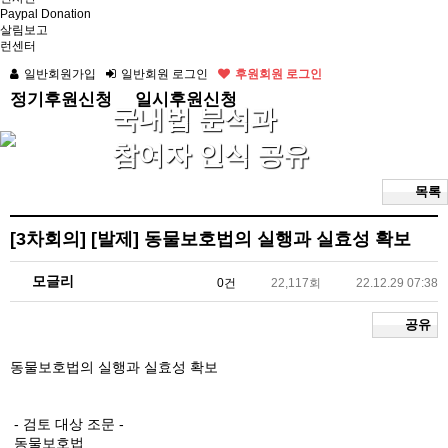
Paypal Donation
살림보고
런센터
일반회원가입
일반회원 로그인
후원회원 로그인
정기후원신청
일시후원신청
국내법 분석과
참여자 인식 공유
목록
[3차회의]
[발제] 동물보호법의 실행과 실효성 확보
모글리
0건
22,117회
22.12.29 07:38
공유
동물보호법의 실행과 실효성 확보
- 검토 대상 조문 -
동물보호법