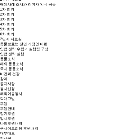
해외사례 조사와 참여자 인식 공유
1차 회의
2차 회의
3차 회의
4차 회의
5차 회의
6차 회의
2단계 자료실
동물보호법 전면 개정안 마련
입법 전략 수립과 실행팀 구성
입법 전략 실행
동물소식
해외 동물소식
국내 동물소식
비건과 건강
참여
공지사항
봉사신청
해외이동봉사
학대고발
후원
후원안내
정기후원
일시후원
나의후원내역
구사이트회원 후원내역
대부대모
천사단