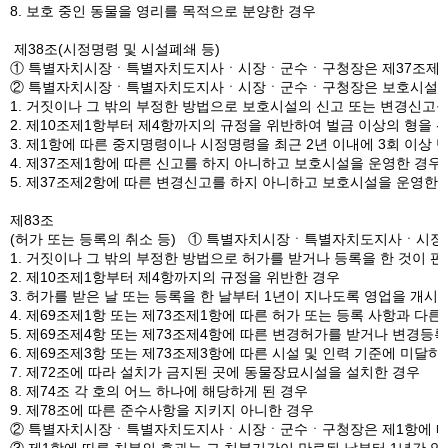
8. 보호 중인 동물을 영리를 목적으로 분양한 경우
제38조(시정명령 및 시설폐쇄 등)
① 특별자치시장ㆍ특별자치도지사ㆍ시장ㆍ군수ㆍ구청장은 제37조제4항을
② 특별자치시장ㆍ특별자치도지사ㆍ시장ㆍ군수ㆍ구청장은 보호시설운영자가 
1. 거짓이나 그 밖의 부정한 방법으로 보호시설의 신고 또는 변경신고를
2. 제10조제1항부터 제4항까지의 규정을 위반하여 벌금 이상의 형을
3. 제1항에 따른 중지명령이나 시정명령을 최근 2년 이내에 3회 이상
4. 제37조제1항에 따른 신고를 하지 아니하고 보호시설을 운영한 경우
5. 제37조제2항에 따른 변경신고를 하지 아니하고 보호시설을 운영한
제83조
(허가 또는 등록의 취소 등) ① 특별자치시장ㆍ특별자치도지사ㆍ시장ㆍ군
1. 거짓이나 그 밖의 부정한 방법으로 허가를 받거나 등록을 한 것이 
2. 제10조제1항부터 제4항까지의 규정을 위반한 경우
3. 허가를 받은 날 또는 등록을 한 날부터 1년이 지나도록 영업을 개
4. 제69조제1항 또는 제73조제1항에 따른 허가 또는 등록 사항과 다
5. 제69조제4항 또는 제73조제4항에 따른 변경허가를 받거나 변경등
6. 제69조제3항 또는 제73조제3항에 따른 시설 및 인력 기준에 미달하
7. 제72조에 따라 설치가 금지된 곳에 동물장묘시설을 설치한 경우
8. 제74조 각 호의 어느 하나에 해당하게 된 경우
9. 제78조에 따른 준수사항을 지키지 아니한 경우
② 특별자치시장ㆍ특별자치도지사ㆍ시장ㆍ군수ㆍ구청장은 제1항에 따라 영