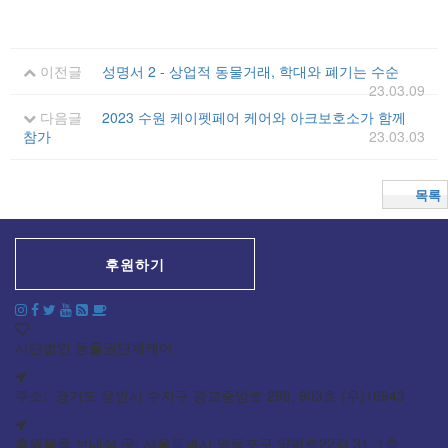
이전글
성명서 2 - 상업적 동물거래, 학대와 폐기는 수순
23.03.09
다음글
2023 수원 케이펫페어 케어와 아크보호소가 함께
참가
23.03.03
목록
후원하기
사단법인 동물권단체케어
주소: 경기도 용인시 수지구 광교중앙로 298, 903호 (우)16943
후원물품 보내실 곳: 서울특별시 영등포구 양평로22길 31, 1층