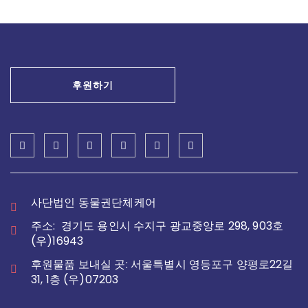
후원하기
사단법인 동물권단체케어
주소: 경기도 용인시 수지구 광교중앙로 298, 903호
(우)16943
후원물품 보내실 곳: 서울특별시 영등포구 양평로22길
31, 1층 (우)07203