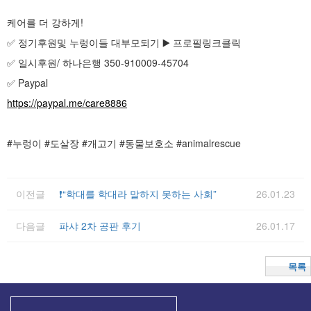
케어를 더 강하게!
✅ 정기후원및 누렁이들 대부모되기 ▶️ 프로필링크클릭
✅ 일시후원/ 하나은행 350-910009-45704
✅ Paypal
https://paypal.me/care8886
#누렁이 #도살장 #개고기 #동물보호소 #animalrescue
이전글
❗️“학대를 학대라 말하지 못하는 사회”
26.01.23
다음글
파샤 2차 공판 후기
26.01.17
목록