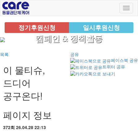
정기후원신청
일시후원신청
캠페인 & 정책활동
목록
공유
페이스북 공유
이 물티슈,
트위터 공유
드디어
공구온다!
페이지 정보
372회
26.04.28 22:13