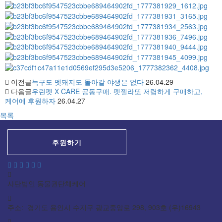
이전글
늑구도 멧돼지도 돌아갈 야생은 없다
26.04.29
다음글
우린펫 X CARE 공동구매. 펫젤라또 저렴하게 구매하고,
케어에 후원하자
26.04.27
목록
후원하기
사단법인 동물권단체케어
주소: 경기도 용인시 수지구 광교중앙로 298, 903호 (우)16943