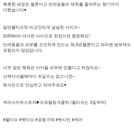
촉촉한 세정은 물론이고 반려동물의 체취를 줄여주는 향기까지
더했습니다♥
일반물티슈와 비교안되게 널널한 사이즈~
20X30cm 넉넉한 사이즈로 한장이면 충분해요!
반려동물의 피부를 건조하게 만드는 SLS은물론이고 파라벤 방부제도
포함되지 않았답니다.
너무 잦은 목욕은 아이들 피부에 안좋다고 하잖아요~
산책다녀올때마다 씻길수는 없으니깐~
펫샤인으로 안심하고 닦여주세요♥
케어스마트스토어▶️프로필링크클릭 (물티슈는 3일부터)
#물티슈 #펫티슈 #공동구매 #펫샤인 #케어