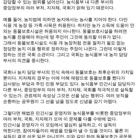
감당할 수 있는 범위를 넘어선다. 농식품부 내 다른 부서와
중앙정부의 여러 부처, 지자체, 국회가 얽혀 있기 때문이다.
예를 들어, 농지법에 의하면 농지에서는 농사를 지어야 한다. 다만
식용 개 농장 등 가축 사육은 허용된다. 하지만 농가 소득에 도움이 안
되는 동물보호시설은 허용되지 아니한다. 동물보호시설을 하려면
농지를 전용해야 하는데 땅 주인이 그것에 동의할 이유가 없다.
그래서 동물보호시설도 식용 개 농장처럼 전용 절차가 필요 없는
정당한 농지 이용 행위로 정하자는 주장이 나온다. 그런데 이렇게
정하는 것은 국회 소관이다. 그리고 국회는 농식품부 내 농지 담당
부서의 의견을 중시한다.
국회나 농지 담당 부서의 인식 속에서 동물보호는 최후순위의 가치일
뿐이다. 지자체의 경우는 이에 더해 재량으로 동물보호를 했다가
감사받는 부담과 주민 민원 부담도 있다. 농식품부 민간시설 담당자가
다른 부서, 중앙정부의 여러 부처, 지자체, 국회를 적극적으로 설득할
수 있는가. 관료제의 속성상 그것은 선을 넘는 행위다. 여러 보직을
순환하는 공무원이 그 선을 넘을 정도로 신념을 갖기 어렵다.
그렇다면 해법은 민간시설 운영자와 농식품부를 비롯한 중앙정부의
여러 부처, 국회, 지자체가 모여 이 문제를 다룰 수밖에 없다.
민간시설 운영자가 이 모임에서 열심히 설득하고, 이 설득이
먹힌다면, 참여자들끼리 해법을 만들어 낼 수 있을 것이다. 물론 이
설득이 결코 쉬운 일은 아니지만, 이와 같이 하여 동물보호가 공무원