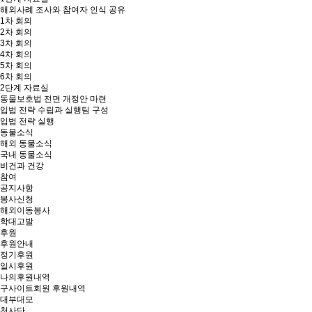
해외사례 조사와 참여자 인식 공유
1차 회의
2차 회의
3차 회의
4차 회의
5차 회의
6차 회의
2단계 자료실
동물보호법 전면 개정안 마련
입법 전략 수립과 실행팀 구성
입법 전략 실행
동물소식
해외 동물소식
국내 동물소식
비건과 건강
참여
공지사항
봉사신청
해외이동봉사
학대고발
후원
후원안내
정기후원
일시후원
나의후원내역
구사이트회원 후원내역
대부대모
천사단