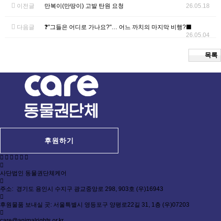
이전글
만복이(만땅이) 고발 탄원 요청
26.05.18
다음글
❓️"그들은 어디로 가나요?"… 어느 까치의 마지막 비행?‍⬛
26.05.04
목록
후원하기
사단법인 동물권단체케어
주소: 경기도 용인시 수지구 광교중앙로 298, 903호 (우)16943
후원물품 보내실 곳: 서울특별시 영등포구 양평로22길 31, 1층 (우)07203
care@animalrights.or.kr