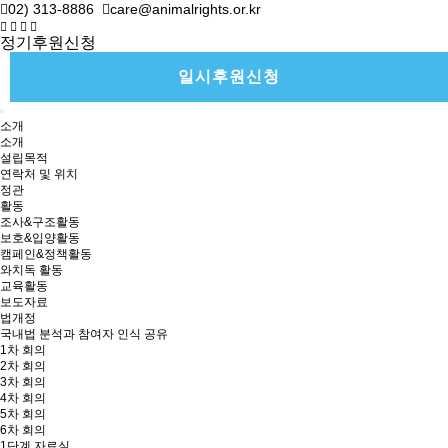
02) 313-8886
care@animalrights.or.kr
정기후원신청
일시후원신청
소개
소개
설립목적
연락처 및 위치
정관
활동
조사&구조활동
보호&입양활동
캠페인&정책활동
와치독 활동
교육활동
보도자료
법개정
국내법 분석과 참여자 인식 공유
1차 회의
2차 회의
3차 회의
4차 회의
5차 회의
6차 회의
1단계 자료실