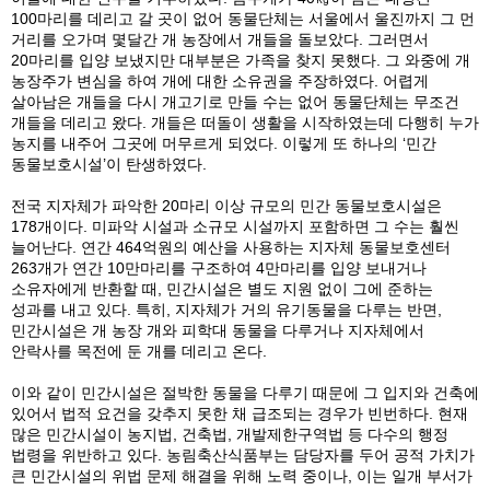
100마리를 데리고 갈 곳이 없어 동물단체는 서울에서 울진까지 그 먼
거리를 오가며 몇달간 개 농장에서 개들을 돌보았다. 그러면서
20마리를 입양 보냈지만 대부분은 가족을 찾지 못했다. 그 와중에 개
농장주가 변심을 하여 개에 대한 소유권을 주장하였다. 어렵게
살아남은 개들을 다시 개고기로 만들 수는 없어 동물단체는 무조건
개들을 데리고 왔다. 개들은 떠돌이 생활을 시작하였는데 다행히 누가
농지를 내주어 그곳에 머무르게 되었다. 이렇게 또 하나의 ‘민간
동물보호시설’이 탄생하였다.
전국 지자체가 파악한 20마리 이상 규모의 민간 동물보호시설은
178개이다. 미파악 시설과 소규모 시설까지 포함하면 그 수는 훨씬
늘어난다. 연간 464억원의 예산을 사용하는 지자체 동물보호센터
263개가 연간 10만마리를 구조하여 4만마리를 입양 보내거나
소유자에게 반환할 때, 민간시설은 별도 지원 없이 그에 준하는
성과를 내고 있다. 특히, 지자체가 거의 유기동물을 다루는 반면,
민간시설은 개 농장 개와 피학대 동물을 다루거나 지자체에서
안락사를 목전에 둔 개를 데리고 온다.
이와 같이 민간시설은 절박한 동물을 다루기 때문에 그 입지와 건축에
있어서 법적 요건을 갖추지 못한 채 급조되는 경우가 빈번하다. 현재
많은 민간시설이 농지법, 건축법, 개발제한구역법 등 다수의 행정
법령을 위반하고 있다. 농림축산식품부는 담당자를 두어 공적 가치가
큰 민간시설의 위법 문제 해결을 위해 노력 중이나, 이는 일개 부서가