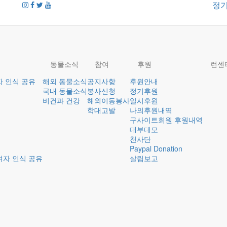
정
동물소식
참여
후원
런센
자 인식 공유
해외 동물소식
공지사항
후원안내
국내 동물소식
봉사신청
정기후원
비건과 건강
해외이동봉사
일시후원
학대고발
나의후원내역
구사이트회원 후원내역
대부대모
천사단
Paypal Donation
여자 인식 공유
살림보고