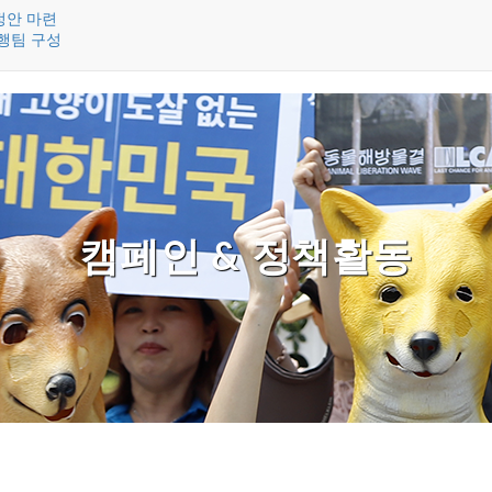
정안 마련
행팀 구성
캠페인 & 정책활동