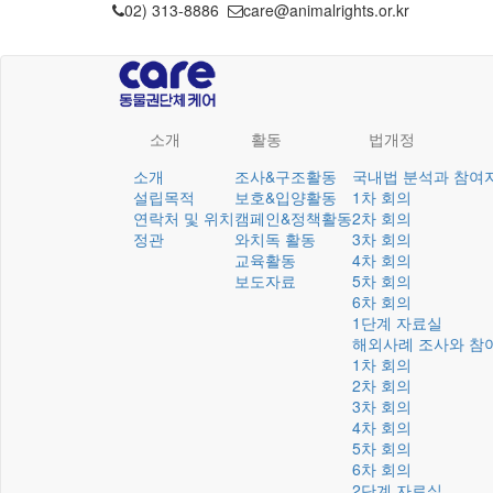
02) 313-8886
care@animalrights.or.kr
소개
활동
법개정
소개
조사&구조활동
국내법 분석과 참여
설립목적
보호&입양활동
1차 회의
연락처 및 위치
캠페인&정책활동
2차 회의
정관
와치독 활동
3차 회의
교육활동
4차 회의
보도자료
5차 회의
6차 회의
1단계 자료실
해외사례 조사와 참
1차 회의
2차 회의
3차 회의
4차 회의
5차 회의
6차 회의
2단계 자료실