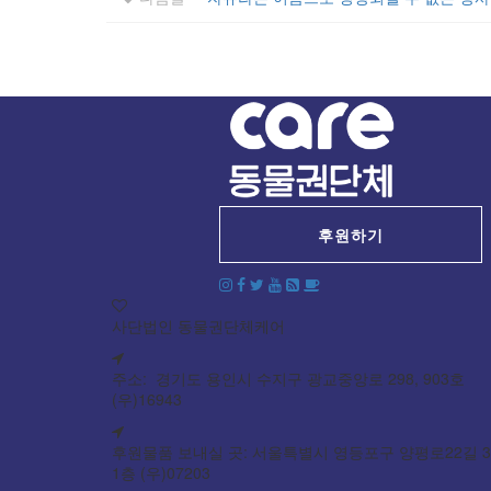
후원하기
사단법인 동물권단체케어
주소: 경기도 용인시 수지구 광교중앙로 298, 903호
(우)16943
후원물품 보내실 곳: 서울특별시 영등포구 양평로22길 3
1층 (우)07203