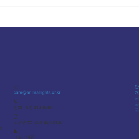
단
care@animalrights.or.kr
개
서
국
전화: 02) 313-8886
국
고유번호: 234-82-00138
1,
대표 : 이찬