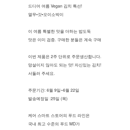
드디어 여름 Vegan 김치 특선!
열무•갓•오이소박이
이 여름 특별한 맛을 더하는 밥도둑
맛은 이미 검증. 구매한 분들은 계속 구매
이번 제품은 2주 단위로 주문생산합니다.
망설이지 읺아도 되는 맛! 자신있는 김치!
서둘러 주세요.
주문기간: 6월 9일~6월 22일
발송예정일 :25일 (목)
케어 스마트 스토어의 푸드 라인은
국내 최고 수준의 푸드 MD가