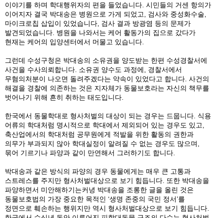
이야기를 하며 학대행위자의 편을 들었습니다. 시민들의 거센 항의가
이어지자 결국 박대송은 병원으로 가게 되었고, 검사와 중성화수술,
마이크로칩 삽입이 있었습니다, 검사 결과 방광염 등의 문제가
발견되었습니다. 병원을 나와서는 케어 활동가의 집으로 갔다가
현재는 케어의 입양센터에서 머물고 있습니다.
그런데 수성구청은 박대송의 소유권을 양도받는 한편 수성경찰서에
사건을 수사의뢰합니다. 소유권 양수도 과정에, 경찰서에서
무혐의처분이 나오면 돌려주겠다는 약속이 있었다고 합니다. 사건의
해결을 경찰에 의존하는 것은 지자체가 동물보호라는 자신의 책무를
벗어나기 위해 흔히 취하는 태도입니다.
한국에서 동물학대로 형사처벌의 대상이 되는 경우는 드뭅니다. 식용
어류의 학대처럼 명시적으로 학대에서 제외되어 있는 경우도 있고,
축산업에서의 학대처럼 공무원에게 적발을 위한 활동의 권한과
의무가 부과되지 않아 학대실정이 알려질 수 없는 경우도 많으며,
묶어 기르기나 파양과 같이 만연해서 그러하기도 합니다.
박대송과 같은 방식의 파양의 경우 동물에게는 매우 큰 고통과
스트레스를 주지만 형사처벌대상으로 보기 힘듭니다. 또한 박대송을
파양하면서 미안해하기는커녕 박대송을 조롱한 글을 올린 것은
동물보호법의 가장 중요한 목적인 ‘생명 존중의 국민 정서’를
정면으로 훼손하는 행위지만 역시 형사처벌대상으로 보기 힘듭니다.
한국에서 수십년 동안 이루어진 피학대동물 구조의 다수는 형사처벌