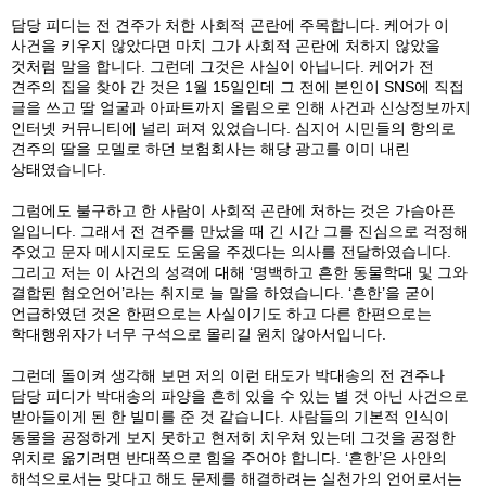
담당 피디는 전 견주가 처한 사회적 곤란에 주목합니다. 케어가 이
사건을 키우지 않았다면 마치 그가 사회적 곤란에 처하지 않았을
것처럼 말을 합니다. 그런데 그것은 사실이 아닙니다. 케어가 전
견주의 집을 찾아 간 것은 1월 15일인데 그 전에 본인이 SNS에 직접
글을 쓰고 딸 얼굴과 아파트까지 올림으로 인해 사건과 신상정보까지
인터넷 커뮤니티에 널리 퍼져 있었습니다. 심지어 시민들의 항의로
견주의 딸을 모델로 하던 보험회사는 해당 광고를 이미 내린
상태였습니다.
그럼에도 불구하고 한 사람이 사회적 곤란에 처하는 것은 가슴아픈
일입니다. 그래서 전 견주를 만났을 때 긴 시간 그를 진심으로 걱정해
주었고 문자 메시지로도 도움을 주겠다는 의사를 전달하였습니다.
그리고 저는 이 사건의 성격에 대해 ‘명백하고 흔한 동물학대 및 그와
결합된 혐오언어’라는 취지로 늘 말을 하였습니다. ‘흔한’을 굳이
언급하였던 것은 한편으로는 사실이기도 하고 다른 한편으로는
학대행위자가 너무 구석으로 몰리길 원치 않아서입니다.
그런데 돌이켜 생각해 보면 저의 이런 태도가 박대송의 전 견주나
담당 피디가 박대송의 파양을 흔히 있을 수 있는 별 것 아닌 사건으로
받아들이게 된 한 빌미를 준 것 같습니다. 사람들의 기본적 인식이
동물을 공정하게 보지 못하고 현저히 치우쳐 있는데 그것을 공정한
위치로 옮기려면 반대쪽으로 힘을 주어야 합니다. ‘흔한’은 사안의
해석으로서는 맞다고 해도 문제를 해결하려는 실천가의 언어로서는