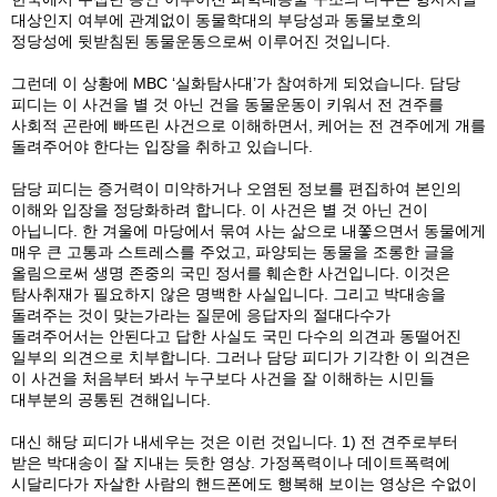
대상인지 여부에 관계없이 동물학대의 부당성과 동물보호의
정당성에 뒷받침된 동물운동으로써 이루어진 것입니다.
그런데 이 상황에 MBC ‘실화탐사대’가 참여하게 되었습니다. 담당
피디는 이 사건을 별 것 아닌 건을 동물운동이 키워서 전 견주를
사회적 곤란에 빠뜨린 사건으로 이해하면서, 케어는 전 견주에게 개를
돌려주어야 한다는 입장을 취하고 있습니다.
담당 피디는 증거력이 미약하거나 오염된 정보를 편집하여 본인의
이해와 입장을 정당화하려 합니다. 이 사건은 별 것 아닌 건이
아닙니다. 한 겨울에 마당에서 묶여 사는 삶으로 내쫗으면서 동물에게
매우 큰 고통과 스트레스를 주었고, 파양되는 동물을 조롱한 글을
올림으로써 생명 존중의 국민 정서를 훼손한 사건입니다. 이것은
탐사취재가 필요하지 않은 명백한 사실입니다. 그리고 박대송을
돌려주는 것이 맞는가라는 질문에 응답자의 절대다수가
돌려주어서는 안된다고 답한 사실도 국민 다수의 의견과 동떨어진
일부의 의견으로 치부합니다. 그러나 담당 피디가 기각한 이 의견은
이 사건을 처음부터 봐서 누구보다 사건을 잘 이해하는 시민들
대부분의 공통된 견해입니다.
대신 해당 피디가 내세우는 것은 이런 것입니다. 1) 전 견주로부터
받은 박대송이 잘 지내는 듯한 영상. 가정폭력이나 데이트폭력에
시달리다가 자살한 사람의 핸드폰에도 행복해 보이는 영상은 수없이