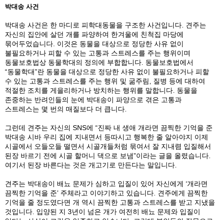
박대송 사건
박대송 사건은 한 마디로 피학대동물을 구조한 사건입니다. 견주는
자신의 집안에 살던 개를 파양하여 한겨울에 친척집 마당에
묶어두었습니다. 이것은 동물을 대상으로 정당한 사유 없이
불필요하거나 피할 수 있는 고통과 스트레스를 주는 행위이며
동물보호법상 동물학대의 정의에 부합합니다. 동물보호법에서
“동물학대”란 동물을 대상으로 정당한 사유 없이 불필요하거나 피할
수 있는 고통과 스트레스를 주는 행위 및 굶주림, 질병 등에 대하여
적절한 조치를 게을리하거나 방치하는 행위를 말합니다. 동물을
존중하는 반려인들의 눈에 박대송이 파양으로 겪은 고통과
스트레스는 몇 번의 매질보다 더 큽니다.
그런데 견주는 자신의 SNS에 “진짜 내 생애 개라면 끔찍한 기억을 준
박대송 시바 우리 집에 지내면서 등따시고 행복한 줄 알아야지 이제
시골에서 오들오들 떨면서 시골개들처럼 묶여서 잘 지내렴 입질해서
된장 바르기 전에 시골 할머니 댁으로 보냄”이라는 글을 올렸습니다.
여기서 된장 바른다는 것은 개고기로 만든다는 말입니다.
견주는 박대송이 배뇨 문제가 심하고 입질이 있어 자신에게 ‘개라면
끔찍한 기억을 준’ 주체라고 이야기하고 있습니다. 견주에게 끔찍한
기억을 줄 정도였다면 개 역시 끔찍한 고통과 스트레스를 받고 지냈을
것입니다. 입양된 지 3년이 넘은 개가 여전히 배뇨 문제와 입질이