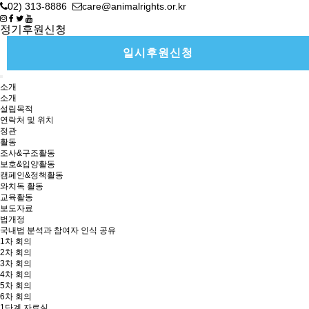
02) 313-8886
care@animalrights.or.kr
정기후원신청
일시후원신청
소개
소개
설립목적
연락처 및 위치
정관
활동
조사&구조활동
보호&입양활동
캠페인&정책활동
와치독 활동
교육활동
보도자료
법개정
국내법 분석과 참여자 인식 공유
1차 회의
2차 회의
3차 회의
4차 회의
5차 회의
6차 회의
1단계 자료실