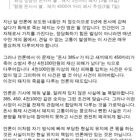
“화성 정남면 돈사서 불…돼지 3천마리 폐사”(3월 14일)
“함평 돈사서 불…돼지 4000여 마리 폐사 추정(3월 7일)
지난 달 언론에 보도된 내용만 저 정도이므로 1년에 돈사에 갇혀
살다가 화재로 죽는 돼지는 수만 명은 될 것입니다. 인간만이 그
자체로서 가치를 가진다는, 정당화하기 힘든 발상이 아니라면 매년
수만 개의 몸에서, 견딜 수 없는 고통이 발생하는 이 사건은 매우
중요하게 다루어져야 합니다.
그러나 언론에서 이 문제는 ”돈사 385㎡가 타고 새끼돼지 450마리가
죽어 소방서 추산 4천100만원의 재산 피해가 났다“는 식으로
다루어집니다. 4천100만원 이상의 재산 피해를 입히는 사건은 수도
없이 많고 그리하여 이 사건은 별 것 아닌 사건이 되어버립니다.
이것이 돼지의 죽음을 다루는 언론의 태도입니다.
언론은 기사에 채워 넣을, 알려져 있지 않은 사실에 늘 목말라합니다.
385, 450, 4천100만 같은 숫자는 그런 조건에 맞습니다. 그러나 이런
사정이 사건을 전체적 관점에서 합당하게 다루는 것을 가로막습니다.
돈사 화재 사건에서 돼지의 고통이라는 중요하나 뻔한 사실은 기사
분량을 채우는데 참여하지 못하고 사건은 완전히 왜곡되게 됩니다.
언론이 이처럼 자기 방식에 빠져 부당한 현실의 유지에 큰 몫을 하는
것은 사실이지만 현실 유지의 책임이 언론에만 있는 것은 아닙니다.