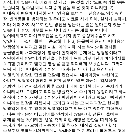
저장되어 있습니다. 애초에 잘 지냈다는 것을 영상으로 증명할 수는
없습니다. 일주일 내내 박대송의 삶을 찍은 것이 아니라면. 2)
박대송이 병원에 내원한 적이 있음을 보여주는 신용카드 영수증 한
장. 반려동물을 방치하는 경우에도 사료를 사기 위해, 설사가 심해서,
기타 여러 가지 사유로 한번 병원을 방문하는 일은 얼마든지 있을 수
있습니다. 방치 여부를 판단함에 있어서는 개를 두 번이나
잃어버리고도 마이크로칩을 삽입하지 않고 중성화수술도 하지
않았다는 사실이 훨씬 더 중요합니다. 3) 동물병원 원장이 박대송은
방광염이 아니라고 말한 사실. 이에 대해 저는 박대송을 검사한
동물병원의 내과과장이, 염증이 현저하게 존재하는 방광염이라고
진단하면서 방광염의 원인을 파악하기 위해 외부기관에 배양검사를
의뢰할 것이라고 말했던 영상을 담당 피디에게 보냈습니다. 그러자
담당 피디는 박대송의 주치의는 내과과장이 아니고 원장이라는
병원측의 황당한 답변을 전달해 왔습니다. 내과과장이 수련의도
아니고, 방광염이 협진이 필요한 심오한 병도 아닌데, 검사하고
의뢰인에게 검사결과와 향후 조치에 대해 설명한 의사가 주치의가
아니라니요. 그런데도 피디는 병원측에서 주치의가 원장이라고 하니
원장이 주치의가 맞고 주치의가 방광염이 아니라고 했으니 방광염이
아니라는 입장을 취합니다. 그리고 이제는 그 내과과장도 현저한
방광염이 아니고 경미한 방광염이라고 말을 하고 있다고 전하면서,
피디는 박대송의 배뇨장애를 인정하지 않습니다. 언론이 올바른
취재를 하는 것이라면, 병원 측의 이런 해명은 판단을 따라야 할
근거가 아니라 오히려 파해쳐야 할 취재의 대상일 것입니다. 4)
수성구청 동물복지위원회에서 박대송을 전 견주에게 돌려주는 것이