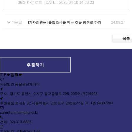
36회 다운로드 | DATE : 2025-04-10 14:38:23
다음글
[기자회견문] 출입조사를 막는 것을 범죄로 하라
24.03.27
목록
후원하기
사단법인 동물권단체케어
주소: 경기도 용인시 수지구 광교중앙로 298, 903호 (우)16943
후원물품 보내실 곳: 서울특별시 영등포구 양평로22길 31, 1층 (우)07203
care@animalrights.or.kr
전화: 02) 313-8886
고유번호: 234-82-00138