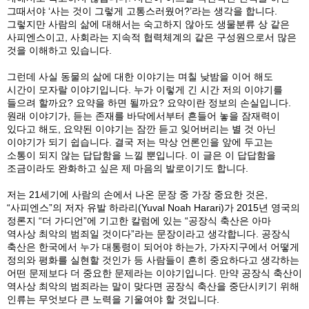
그때서야 ‘사는 것이 그렇게 고통스러웠어?’라는 생각을 합니다.
그렇지만 사람의 삶에 대해서는 숙고하지 않아도 생물분류 상 같은
사피엔스이고, 사회라는 지속적 협력체계의 같은 구성원으로서 많은
것을 이해하고 있습니다.
그런데 사실 동물의 삶에 대한 이야기는 며칠 낮밤을 이어 해도
시간이 모자랄 이야기입니다. 누가 이렇게 긴 시간 저의 이야기를
들으려 할까요? 요약을 하면 될까요? 요약이란 정보의 손실입니다.
원래 이야기가, 듣는 존재를 바닥에서부터 흔들어 놓을 잠재력이
있다고 해도, 요약된 이야기는 잠깐 듣고 잊어버리는 별 것 아닌
이야기가 되기 쉽습니다. 결국 저는 막상 언론인을 앞에 두고는
소통이 되지 않는 답답함을 느낄 뿐입니다. 이 글은 이 답답함을
조금이라도 완화하고 싶은 제 마음의 발로이기도 합니다.
저는 21세기에 사람의 손에서 나온 문장 중 가장 중요한 것은,
“사피엔스”의 저자 유발 하라리(Yuval Noah Harari)가 2015년 영국의
정론지 “더 가디언”에 기고한 칼럼에 있는 “공장식 축산은 아마
역사상 최악의 범죄일 것이다”라는 문장이라고 생각합니다. 공장식
축산은 한국에서 누가 대통령이 되어야 하는가, 가자지구에서 어떻게
정의와 평화를 실현할 것인가 등 사람들이 흔히 중요하다고 생각하는
어떤 문제보다 더 중요한 문제라는 이야기입니다. 만약 공장식 축산이
역사상 최악의 범죄라는 말이 맞다면 공장식 축산을 중단시키기 위해
인류는 무엇보다 큰 노력을 기울여야 할 것입니다.