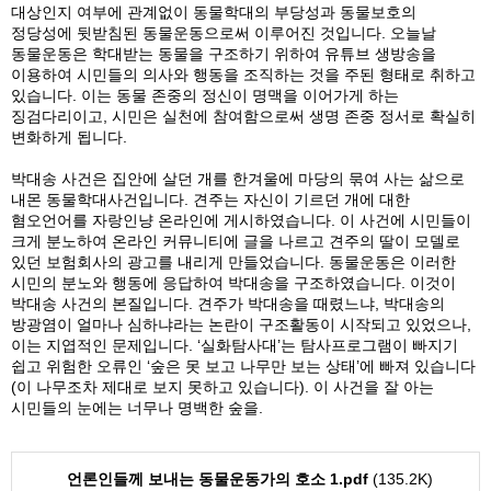
대상인지 여부에 관계없이 동물학대의 부당성과 동물보호의
정당성에 뒷받침된 동물운동으로써 이루어진 것입니다. 오늘날
동물운동은 학대받는 동물을 구조하기 위하여 유튜브 생방송을
이용하여 시민들의 의사와 행동을 조직하는 것을 주된 형태로 취하고
있습니다. 이는 동물 존중의 정신이 명맥을 이어가게 하는
징검다리이고, 시민은 실천에 참여함으로써 생명 존중 정서로 확실히
변화하게 됩니다.
박대송 사건은 집안에 살던 개를 한겨울에 마당의 묶여 사는 삶으로
내몬 동물학대사건입니다. 견주는 자신이 기르던 개에 대한
혐오언어를 자랑인냥 온라인에 게시하였습니다. 이 사건에 시민들이
크게 분노하여 온라인 커뮤니티에 글을 나르고 견주의 딸이 모델로
있던 보험회사의 광고를 내리게 만들었습니다. 동물운동은 이러한
시민의 분노와 행동에 응답하여 박대송을 구조하였습니다. 이것이
박대송 사건의 본질입니다. 견주가 박대송을 때렸느냐, 박대송의
방광염이 얼마나 심하냐라는 논란이 구조활동이 시작되고 있었으나,
이는 지엽적인 문제입니다. ‘실화탐사대’는 탐사프로그램이 빠지기
쉽고 위험한 오류인 ‘숲은 못 보고 나무만 보는 상태’에 빠져 있습니다
(이 나무조차 제대로 보지 못하고 있습니다). 이 사건을 잘 아는
시민들의 눈에는 너무나 명백한 숲을.
언론인들께 보내는 동물운동가의 호소 1.pdf
(135.2K)