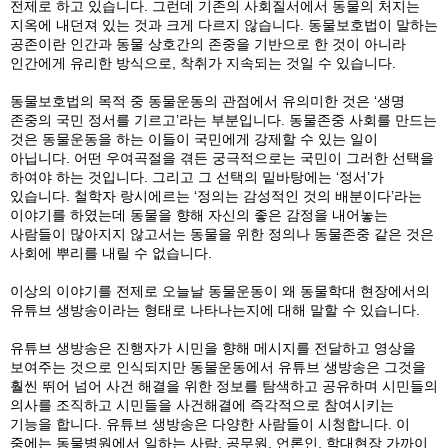
전제로 하고 있습니다. 그런데 기존의 사회질서에서 동물의 처지는
지옥에 내던져 있는 것과 크게 다르지 않습니다. 동물보호법이 말하는
공존이란 인간과 동물 상호간의 존중을 기반으로 한 것이 아니라
인간에게 유리한 방식으로, 착취가 지속되는 것일 수 있습니다.
동물보호법의 목적 중 동물운동의 관점에서 유의미한 것은 ‘생명
존중의 국민 정서를 기르고’라는 부분입니다. 동물존중 사회를 만드는
것은 동물운동을 하는 이들이 국민에게 강제할 수 있는 일이
아닙니다. 어떤 우여곡절을 겪든 궁극적으로는 국민이 그러한 선택을
하여야 하는 것입니다. 그리고 그 선택의 밑바탕에는 ‘정서’가
있습니다. 철학자 랑시에르는 ‘정의는 감성적인 것의 배분이다’라는
이야기를 하였는데 동물을 향해 자신의 좋은 감정을 내어놓는
사람들이 많아지지 않고서는 동물을 위한 정의나 동물존중 같은 것은
사회에 뿌리를 내릴 수 없습니다.
이상의 이야기를 전제로 오늘날 동물운동이 왜 동물학대 현장에서의
유튜브 생방송이라는 형태로 나타나는지에 대해 말할 수 있습니다.
유튜브 생방송은 진행자가 시민을 향해 메시지를 전달하고 영상을
보여주는 것으로 인식되지만 동물운동에서 유튜브 생방송은 그것을
훨씬 뛰어 넘어 사건 해결을 위한 정보를 탐색하고 공유하며 시민들의
의사를 조직하고 시민들을 사건해결에 즉각적으로 참여시키는
기능을 합니다. 유튜브 생방송은 다양한 사람들이 시청합니다. 이
중에는 동물병원에서 일하는 사람, 공무원, 언론인, 학대현장 가까이