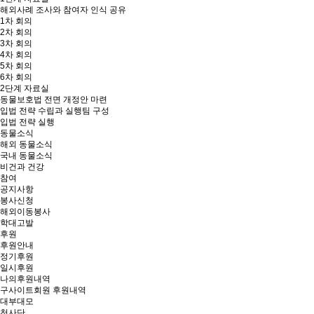
해외사례 조사와 참여자 인식 공유
1차 회의
2차 회의
3차 회의
4차 회의
5차 회의
6차 회의
2단계 자료실
동물보호법 전면 개정안 마련
입법 전략 수립과 실행팀 구성
입법 전략 실행
동물소식
해외 동물소식
국내 동물소식
비건과 건강
참여
공지사항
봉사신청
해외이동봉사
학대고발
후원
후원안내
정기후원
일시후원
나의후원내역
구사이트회원 후원내역
대부대모
천사단