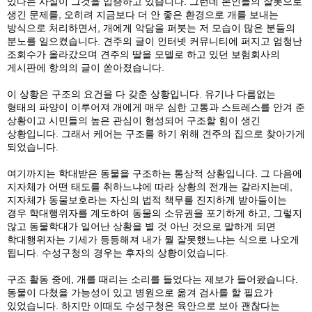
있다는 사실이 그것을 입증하고 있습니다. 그런데 본인들의 잘못으로
생긴 문제를, 오히려 지금보다 더 안 좋은 환경으로 개를 보내는
방식으로 처리하면서, 개에게 악담을 퍼붓는 저 모습이 많은 분들의
분노를 일으켰습니다. 견주의 글이 인터넷 커뮤니티에 퍼지고 엄청난
조회수가 올라갔으며 견주의 딸을 모델로 하고 있던 보험회사의
게시판에 항의의 글이 쏟아졌습니다.
이 상황은 구조의 요건을 다 갖춘 상황입니다. 유기나 다름없는
형태의 파양이 이루어져 개에게 매우 심한 고통과 스트레스를 안겨 준
상황이고 시민들의 높은 관심이 형성되어 구조할 힘이 생긴
상황입니다. 그래서 케어는 구조를 하기 위해 견주의 집으로 찾아가게
되었습니다.
여기까지는 학대받은 동물을 구조하는 통상적 상황입니다. 그 다음에
지자체가 어떤 태도를 취하느냐에 따라 상황의 전개는 갈라지는데,
지자체가 동물보호라는 자신의 법적 책무를 진지하게 받아들이는
경우 학대행위자를 계도하여 동물의 소유권을 포기하게 하고, 그렇지
않고 동물학대가 일어난 상황을 별 것 아닌 것으로 말하게 되면
학대행위자는 기세가 등등해져 내가 뭘 잘못했느냐는 식으로 나오게
됩니다. 수성구청의 경우는 후자의 상황이었습니다.
구조 활동 중에, 개를 때리는 소리를 들었다는 제보가 들어왔습니다.
동물이 다쳤을 가능성이 있고 병원으로 옮겨 검사를 할 필요가
있었습니다. 하지만 이때도 수성구청은 육안으로 보아 괜찮다는