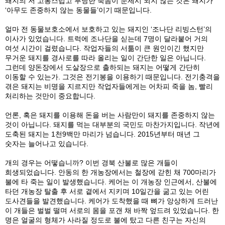
돼지의 저 고통스럽고 부당한 죽음이 문제시 되지 않는 것은 돼지가
‘아무도 존중하지 않는 동물들’이기 때문입니다.
얼마 전 동물보호소에서 보호하고 있는 돼지인 ‘조나단 리빙스턴’의
이사가 있었습니다. 트럭에 조나단을 싣는데 7명이 달라붙어 거의
여섯 시간이 걸렸습니다. 작업자들의 서툶이 큰 원인이긴 했지만
무거운 돼지를 경사로를 따라 올리는 일이 간단한 일은 아닙니다.
그런데 양돈장에서 도살장으로 출하되는 돼지는 어떻게 간단히
이동할 수 있는가. 그것은 전기봉을 이용하기 때문입니다. 전기충격을
겪은 돼지는 비명을 지르지만 작업자들에게는 어차피 죽을 놈, 빨리
처리하는 것만이 중요합니다.
언론, 혹은 돼지를 이용해 돈을 버는 사람만이 돼지를 존중하지 않는
것이 아닙니다. 돼지를 먹는 대부분의 국민도 마찬가지입니다. 작년에
도축된 돼지는 1천9백만 마리가 넘습니다. 2015년부터 매년 그
숫자는 늘어나고 있습니다.
개의 경우는 어떻습니까? 이번 경북 산불로 많은 개들이
희생되었습니다. 안동의 한 개농장에서는 철장에 갇힌 채 700마리가
불에 타 죽는 일이 발생했습니다. 케어는 이 개농장 인근에서, 산불에
타던 개농장 탈출 후 서로 곁에서 지키며 10일간을 굶고 있는 어린
도사견들을 발견했습니다. 케어가 도착했을 때 뼈가 앙상하게 드러난
이 개들은 벌벌 떨며 서로의 몸을 포갠 채 바짝 엎드려 있었습니다. 한
명은 얼굴의 형체가 사라질 정도로 불에 탔고 다른 친구는 자신의