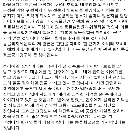
타당하다는 결론을 내렸다는 사실, 조직의 내부인과 외부인으로
구성된 각종 위원회가 외부 전문가의 판단을 반영하고자 하는 원래의
취지가 아닌 조직의 의사대로 운영되는 경우가 얼마나 많은지를 담당
피디가 모를 리가 없습니다. 동물관련 위원회 중 가장 많은 것이 아마,
동물실험기관마다 구성되어 있는 동물실험윤리위원회일 것인데 이들
중 동물실험기관에서 행해지는 잔혹한 동물실험을 저지하는 곳은
거의 없을 것입니다. 언론이 올바른 취재를 하는 것이라면
동물복지위원회의 저 결론은 판단을 따라야 할 근거가 아니라 오히려
파헤쳐야 할 취재의 대상일 것입니다. 저는 수성구청에 관련 회의록을
정보공개청구해 둔 상태입니다.
정리하면, 담당 피디는 대송이가 전 견주로부터 사랑과 보호를 잘
받고 있었으며 대송이를 전 견주에게 돌려보내야 한다는 이야기를
하고 있습니다. 그러나 그가 취재과정에서 저에게 말한 어떤 근거도
그의 말을 정당화할 힘을 가지고 있지 못합니다. 이 사건 관련하여
객관적이고 중요한 사실 중 하나는 견주가 박대송이 배뇨 문제가
심하고 입질이 있어 자신에게 ‘개라면 끔찍한 기억을 준’ 주체라고
이야기하고 있다는 것입니다. 앞에서 말했듯, 견주에게 끔찍한 기억을
줄 정도였다면 개 역시 끔찍한 고통과 스트레스를 받고 지냈을
것입니다. 그리고 그것보다 더 객관적이고 더 중요한 사실은 오히려
지금보다 더 안 좋은 환경으로 개를 파양하였다는 사실과, 그
과정에서 반려인들의 가슴에 칼이 되는 동물혐오글을 게시하였다는
것입니다.