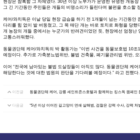
현장은 참혹함 그 자체였다. 30년 이상 노부가가 운영한 유명한 개농장 
그 긴 기간동안 주민들은 개들의 비명소리가 들린다며 불편을 호소할 정
케어/와치독은 이날 당일 현장 급습을 하기 전 1개월이 넘는 기간동안 
다리를 힘 없이 발 버둥쳤고, 그 목 매단 개는 바로 토치로 화형을 당했
개 농장의 개들 중에서는 누군가의 반려견이었던 듯, 현장에선 엄청난 
고통스러워했다.
동물권단체 케어/와치독의 박 활동가는 “이번 사건을 동물보호법 10
예정이다. 추가로 가축분뇨법위반, 불법 건축물, 폐기물관리법 위반, 오
이어 “전국에 남아있는 불법 도살장들이 아직도 많다. 동물권단체 케어
해당한다는 것에 대한 법원의 판단을 기다려볼 예정이다.” 라고 전했다. 
이전글
동물권단체 케어, 강릉 세인트존스호텔과 함께하는 킹스독 캠페인 
다음글
“5년 이상 이어진 길고양이 연쇄 살해범, 검찰은 강력 수사, 강력 처벌하라.