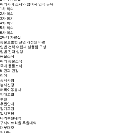
해외사례 조사와 참여자 인식 공유
1차 회의
2차 회의
3차 회의
4차 회의
5차 회의
6차 회의
2단계 자료실
동물보호법 전면 개정안 마련
입법 전략 수립과 실행팀 구성
입법 전략 실행
동물소식
해외 동물소식
국내 동물소식
비건과 건강
참여
공지사항
봉사신청
해외이동봉사
학대고발
후원
후원안내
정기후원
일시후원
나의후원내역
구사이트회원 후원내역
대부대모
천사단