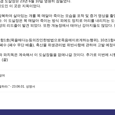
겸 도살장은 23년 6월 10일 영원히 잠들었다.
도인 이 곳은 지옥이었다.
잠복하여 살아있는 개를 목 매달아 죽이는 모습을 포착 및 증거 영상을 촬영
다. 이 도살장은 목 매달아 죽이는 방식 외에도 망치로 머리를 내리치는 
양의 리드줄이 발견 되었다. 또한 개농장에서 태어난 강아지들도 많았다.
조1항1호(목을매다는등의잔인한방법으로죽음에이르게하는행위), 10조1항4
폐수 (폐수 무단 배출), 축산물 위생관리법 위반사항에 관하여 고발 예정이
와 와치독은 계속해서 이 도살장들을 없애나갈 것이다. 추가로 이번에 시
(끝)
참여
” - 23.06.01. 성명서