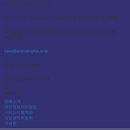
사단법인 동물권단체케어
주소: 경기도 용인시 수지구 광교중앙로 298, 903호 (우)16943
후원물품 보내실 곳: 서울특별시 영등포구 양평로22길 31, 1층
(우)07203
care@animalrights.or.kr
전화: 02) 313-8886
고유번호: 234-82-00138
대표 : 이찬
단체소개
개인정보처리방침
서비스이용약관
국민권익위원회
국세청