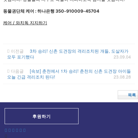
동물권단체 케어 : 하나은행 350-910009-45704
케어 / 와치독 지지하기
이전글
3차 승리! 신촌 도견장의 격리조치된 개들, 도살자가
모두 포기했다
23.09.04
다음글
[속보] 춘천에서 1차 승리! 춘천의 신촌 도견장 아이들
오늘 긴급 격리조치 된다!
23.08.28
목록
후원하기