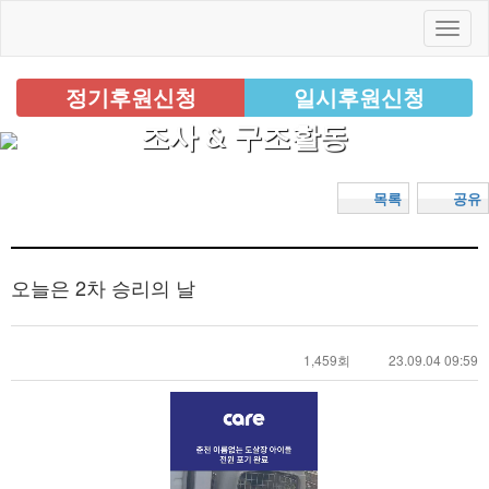
정기후원신청
일시후원신청
조사 & 구조활동
목록
공유
오늘은 2차 승리의 날
1,459회
23.09.04 09:59