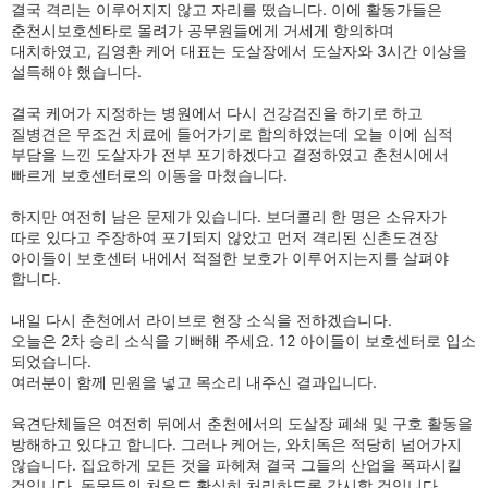
결국 격리는 이루어지지 않고 자리를 떴습니다. 이에 활동가들은
춘천시보호센타로 몰려가 공무원들에게 거세게 항의하며
대치하였고, 김영환 케어 대표는 도살장에서 도살자와 3시간 이상을
설득해야 했습니다.
결국 케어가 지정하는 병원에서 다시 건강검진을 하기로 하고
질병견은 무조건 치료에 들어가기로 합의하였는데 오늘 이에 심적
부담을 느낀 도살자가 전부 포기하겠다고 결정하였고 춘천시에서
빠르게 보호센터로의 이동을 마쳤습니다.
하지만 여전히 남은 문제가 있습니다. 보더콜리 한 명은 소유자가
따로 있다고 주장하여 포기되지 않았고 먼저 격리된 신촌도견장
아이들이 보호센터 내에서 적절한 보호가 이루어지는지를 살펴야
합니다.
내일 다시 춘천에서 라이브로 현장 소식을 전하겠습니다.
오늘은 2차 승리 소식을 기뻐해 주세요. 12 아이들이 보호센터로 입소
되었습니다.
여러분이 함께 민원을 넣고 목소리 내주신 결과입니다.
육견단체들은 여전히 뒤에서 춘천에서의 도살장 폐쇄 및 구호 활동을
방해하고 있다고 합니다. 그러나 케어는, 와치독은 적당히 넘어가지
않습니다. 집요하게 모든 것을 파헤쳐 결국 그들의 산업을 폭파시킬
것입니다. 동물들의 처우도 확실히 처리하도록 감시할 것입니다.