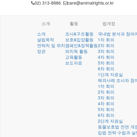
02) 313-8886
care@animalrights.or.kr
소개
활동
법개정
소개
조사&구조활동
국내법 분석과 참여
설립목적
보호&입양활동
1차 회의
연락처 및 위치
캠페인&정책활동
2차 회의
정관
와치독 활동
3차 회의
교육활동
4차 회의
보도자료
5차 회의
6차 회의
1단계 자료실
해외사례 조사와 참
1차 회의
2차 회의
3차 회의
4차 회의
5차 회의
6차 회의
2단계 자료실
동물보호법 전면 개
입법 전략 수립과 실