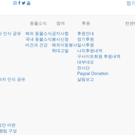
정
동물소식
참여
후원
런센
자 인식 공유
해외 동물소식
공지사항
후원안내
국내 동물소식
봉사신청
정기후원
비건과 건강
해외이동봉사
일시후원
학대고발
나의후원내역
구사이트회원 후원내역
대부대모
천사단
Paypal Donation
여자 인식 공유
살림보고
정안 마련
행팀 구성