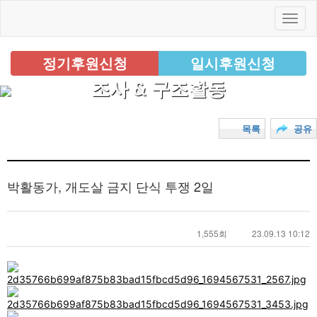
정기후원신청
일시후원신청
조사 & 구조활동
목록
공유
박활동가, 개도살 금지 단식 투쟁 2일
1,555회
23.09.13 10:12