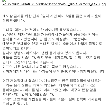
개도살 금지를 위한 단식 2일차 지만 이미 6일을 굶은 터라 기운이
점점 빠집니다.
그래요, 먹는다는 것에 대한 이야기를 해보겠습니다.
20여년간 제가 다닌 모든 개농장에서 개들에게 공급하는 먹이는
음식물 쓰레기였습니다. 단 한 곳도 빠짐없이 그렇습니다.
대부분은 부패되어 있고 부패된 지 이미 오래여서 하얗게 곰팡이로
덮여있기도 합니다.
심지어 빵봉지. 이쑤시게, 냅킨 등이 섞여 있기도 합니다.
개들을 그걸 먹습니다. 죽지 못해. 배가고파. 할 수 있는 것은 철장
안에서 그것밖에 없어서 먹습니다.
아프면 겨우 항생제가 제공되고. 죽어도 괜찮습니다.
엄마개에게서 태어나는 아기들이 무려 8-10명이나 되기 때문입니다.
어떤 개농장에서 였습니다. 개농장주는 인근 해물탕집에서 나오는
버리는 음식 잔반을 가져다 먹였는데. 대부분이 게껍질과 국물
등이었습니다. 아기를 낳아 데리고 있던 어미 백구의 뜬장 앞을
지나다 저는 발이 얼어붙었습니다.
딱딱하고 뾰족한 게껍질을 아기들이 먹을까 싶어 한쪽에 가지런히
모아놓은 엄마개.