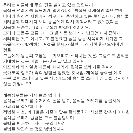
우리는 이들에게 무슨 짓을 벌이고 있는 것입니까.
음식물 쓰레기를 동물에게 먹이겠다는 발상을 경제적인 측면뿐만
아니라 환경적 차원에서 정부에서 묵인하고 있는 문제입니다. 음식물
처리양이 막대하다 보니 동물에게 다시 먹여서라도 없애겠다는
지극히 단순한. 그리고 무식한 발상인 것이지요.
그러나 그들은 모릅니다. 그 음식물 쓰레기가 남김없이 깨끗하게
처리되는 것도 아니고. 또 불필요한 동물 종을 사육하게 하다면 그
동물에게서 발생하는 배설물 문제가 훨씬 더 심각한 환경오염이란
것을...
그들에게 동물의 고통을 느껴보라고 소리치는 것은. 그럼으로 변화를
기대하는 것은 어렵다는 것은 잘 알고 있지만
아프리카 돼지열병 때문에 돼지에게 음식물 쓰레기를 먹이지
못하도록 정부가 즉각 방침을 정했던 것처럼. 개식용 종식을 여·야
구분 없이 소리내고 있는 작금에도 왜 음식물 쓰레기 공급을 금지하지
않는 것일까요?
개농장주들은 거저 돈을 법니다.
음식물 쓰레기를 수거하여 돈을 받고, 음식물 쓰레기를 공급하여
사료값을 절약합니다.
적법한 시설, 까다로운 기준에 맞는 음식물처리 시설을 갖추지 아니한
음식물 쓰레기 공급은 모두 불법입니다.
불법을 방관하는 자, 누구입니까?
불법을 방관하는 것도 범법입니다.