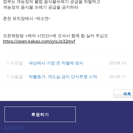
정부는 개농장의 불법 음식물쓰레기 공급을 처벌하고
개농장의 음식물 쓰레기 공급을 금지하라
춘천 유치장에서 -박소연-
오픈채팅방 <케어 시민단>에 오셔서 함께 힘 실어 주십오
https://open.kakao.com/o/gJg32mvf
이전글
세상에서 가장 큰 차별에 맞서
23.09.13
다음글
박활동가, 개도살 금지 단식투쟁 시작
23.09.11
목록
후원하기