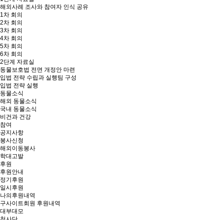
해외사례 조사와 참여자 인식 공유
1차 회의
2차 회의
3차 회의
4차 회의
5차 회의
6차 회의
2단계 자료실
동물보호법 전면 개정안 마련
입법 전략 수립과 실행팀 구성
입법 전략 실행
동물소식
해외 동물소식
국내 동물소식
비건과 건강
참여
공지사항
봉사신청
해외이동봉사
학대고발
후원
후원안내
정기후원
일시후원
나의후원내역
구사이트회원 후원내역
대부대모
천사단