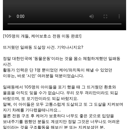
[105명의 개들, 케어보호소 전원 이동 완료!]
뜨거웠던 일패동 도살장 사건. 기억나시지요?
정말 대한민국에 ’동물운동‘이라는 것을 몸소 체험하게했던 일패동
사건.
활동가 인력은 단 1명 뿐이었던 케어/와치독이 해낼 수 있었던
이유는, 바로 ’시민‘ 여러분들 덕분이었습니다.
일패동에서 105명의 아이들을 포기 했을 때 그 뜨거웠던 환호와
울음을 아직도 잊을 수가 없습니다. 우리 모두 격리만이라도 되길
바랐으며, 또 포기만이라도 되길 바랐지요.
말복, 이 아이들은 모두 고통스럽게 도살되고 또 그 도살을 지켜보며
자기 차례를 기다렸을테니까요...
물론 전원 구조 후 케어가 보호하다 너무도 좋은 곳으로 입양을
보내주기를 원했던 분들도 계셨지만 정말 그것은 너무나도 어려운
일이라는 것을 구조활동을 해보신 분 또는 지켜보셨던 분,