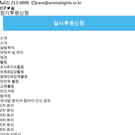
02) 313-8886
care@animalrights.or.kr
정기후원신청
일시후원신청
소개
소개
설립목적
연락처 및 위치
정관
활동
조사&구조활동
보호&입양활동
캠페인&정책활동
와치독 활동
교육활동
보도자료
법개정
국내법 분석과 참여자 인식 공유
1차 회의
2차 회의
3차 회의
4차 회의
5차 회의
6차 회의
1단계 자료실