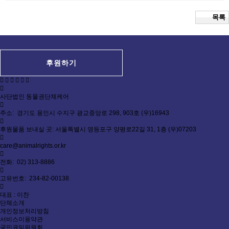
목록
후원하기
사단법인 동물권단체케어
주소: 경기도 용인시 수지구 광교중앙로 298, 903호 (우)16943
후원물품 보내실 곳: 서울특별시 영등포구 양평로22길 31, 1층 (우)07203
care@animalrights.or.kr
전화: 02) 313-8886
고유번호: 234-82-00138
대표 : 이찬
단체소개
개인정보처리방침
서비스이용약관
국민권익위원회