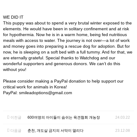
WE DID IT
This puppy was about to spend a very brutal winter exposed to the
elements. He would have been in solitary confinement and at risk
for hypothermia. Now he is in a warm home, being fed nutritious
meals with access to water. The journey is not over—a lot of work
and money goes into preparing a rescue dog for adoption. But for
now, he is sleeping on a soft bed with a full tummy. And for that, we
are eternally grateful. Special thanks to Watchdog and our
wonderful supporters and generous donors. We can’t do this
without you!
Please consider making a PayPal donation to help support our
critical work for animals in Korea!
PayPal: smileadoptions@gmail.com
이전글
600여명의 아이들이 숨쉬는 육견협회 개농장
24.03.22
다음글
춘천, 개도살 금지의 서막이 열리다
23.12.08