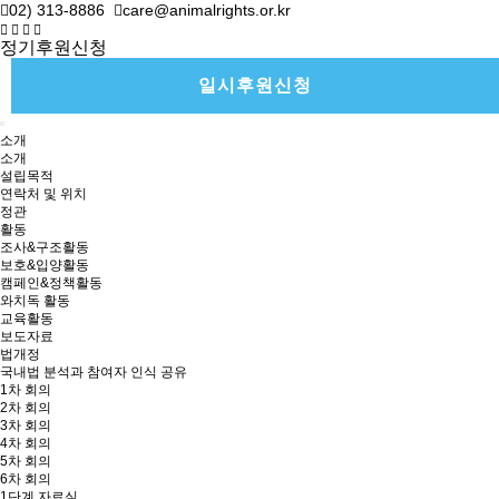
02) 313-8886
care@animalrights.or.kr
정기후원신청
일시후원신청
소개
소개
설립목적
연락처 및 위치
정관
활동
조사&구조활동
보호&입양활동
캠페인&정책활동
와치독 활동
교육활동
보도자료
법개정
국내법 분석과 참여자 인식 공유
1차 회의
2차 회의
3차 회의
4차 회의
5차 회의
6차 회의
1단계 자료실