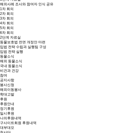
해외사례 조사와 참여자 인식 공유
1차 회의
2차 회의
3차 회의
4차 회의
5차 회의
6차 회의
2단계 자료실
동물보호법 전면 개정안 마련
입법 전략 수립과 실행팀 구성
입법 전략 실행
동물소식
해외 동물소식
국내 동물소식
비건과 건강
참여
공지사항
봉사신청
해외이동봉사
학대고발
후원
후원안내
정기후원
일시후원
나의후원내역
구사이트회원 후원내역
대부대모
천사단