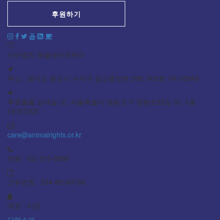
후원하기
사단법인 동물권단체케어
주소: 경기도 용인시 수지구 광교중앙로 298, 903호 (우)16943
후원물품 보내실 곳: 서울특별시 영등포구 양평로22길 31, 1층
(우)07203
care@animalrights.or.kr
전화: 02) 313-8886
고유번호: 234-82-00138
대표 : 이찬
단체소개