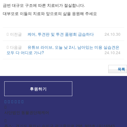
금번 대규모 구조에 따른 치료비가 절실합니다.
대부모로 이들의 치료와 앞으로의 삶을 응원해 주세요
이전글
케어, 투견판 및 투견 품평회 급습하다
24.10.30
다음글
유튜브 라이브, 오늘 낮 2시, 남아있는 미용 실습견은
모두 다 어디로 가나?
24.10.24
목록
후원하기
사단법인 동물권단체케어
주소: 경기도 용인시 수지구 광교중앙로 298, 903호 (우)16943