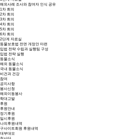
해외사례 조사와 참여자 인식 공유
1차 회의
2차 회의
3차 회의
4차 회의
5차 회의
6차 회의
2단계 자료실
동물보호법 전면 개정안 마련
입법 전략 수립과 실행팀 구성
입법 전략 실행
동물소식
해외 동물소식
국내 동물소식
비건과 건강
참여
공지사항
봉사신청
해외이동봉사
학대고발
후원
후원안내
정기후원
일시후원
나의후원내역
구사이트회원 후원내역
대부대모
천사단