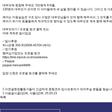
대부모에 동참해 주세요. 5만원씩 6개월,
130명의 대부모가 모이면 이 아이들에게 새 삶을 찾아줄 수 있습니다. 그리고 또 
케어는 미용실습견 구조 당시 수많은 대부모님들이 모여 함께 해주셔서 그 모두를 치
케어가 위기의 동물들에게 적극적으로 찾아갈 수 있도록 대부모로 계속 함께 해주세
대부모되기 / 프로필 링크 클릭 또는
아래 계좌로 일시입금
✅일시후원
하나은행 350-910009-45704 (케어)
✅정기후원
멤버십가입또는 프로필 링크
https://link.inpock.co.kr/carekorea
✅Paypal
paypal.me/care8886
입양 신청은 프로필 링크를 클릭해 주세요
이전글
현장활동가들이 긴급하게 중형견의 임시보호자가 되어주실 분들을 찾습니
다음글
시골(강)쥐, 서울(강)쥐.
25.03.23
목록