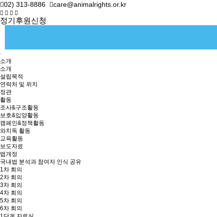
02) 313-8886
care@animalrights.or.kr
정기후원신청
소개
소개
설립목적
연락처 및 위치
정관
활동
조사&구조활동
보호&입양활동
캠페인&정책활동
와치독 활동
교육활동
보도자료
법개정
국내법 분석과 참여자 인식 공유
1차 회의
2차 회의
3차 회의
4차 회의
5차 회의
6차 회의
1단계 자료실