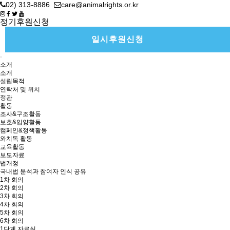
02) 313-8886
care@animalrights.or.kr
정기후원신청
일시후원신청
소개
소개
설립목적
연락처 및 위치
정관
활동
조사&구조활동
보호&입양활동
캠페인&정책활동
와치독 활동
교육활동
보도자료
법개정
국내법 분석과 참여자 인식 공유
1차 회의
2차 회의
3차 회의
4차 회의
5차 회의
6차 회의
1단계 자료실