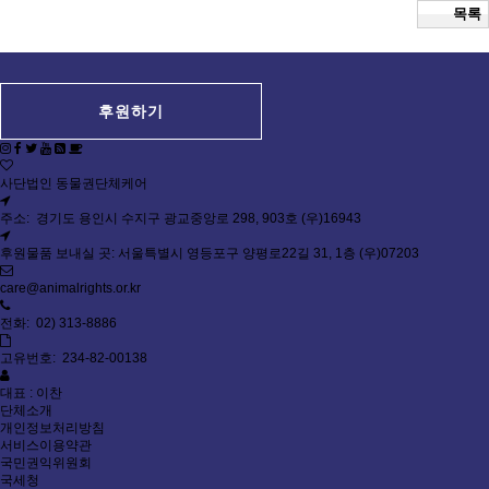
목록
후원하기
사단법인 동물권단체케어
주소: 경기도 용인시 수지구 광교중앙로 298, 903호 (우)16943
후원물품 보내실 곳: 서울특별시 영등포구 양평로22길 31, 1층 (우)07203
care@animalrights.or.kr
전화: 02) 313-8886
고유번호: 234-82-00138
대표 : 이찬
단체소개
개인정보처리방침
서비스이용약관
국민권익위원회
국세청