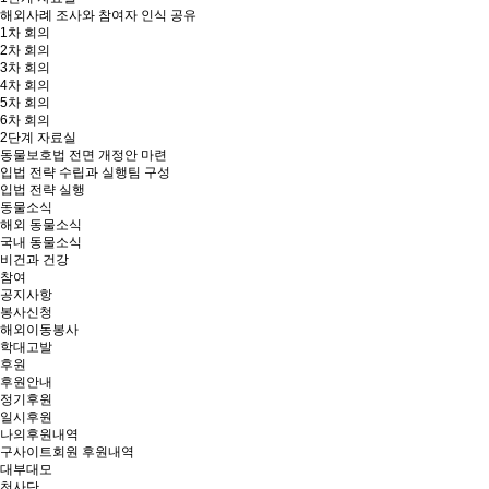
해외사례 조사와 참여자 인식 공유
1차 회의
2차 회의
3차 회의
4차 회의
5차 회의
6차 회의
2단계 자료실
동물보호법 전면 개정안 마련
입법 전략 수립과 실행팀 구성
입법 전략 실행
동물소식
해외 동물소식
국내 동물소식
비건과 건강
참여
공지사항
봉사신청
해외이동봉사
학대고발
후원
후원안내
정기후원
일시후원
나의후원내역
구사이트회원 후원내역
대부대모
천사단