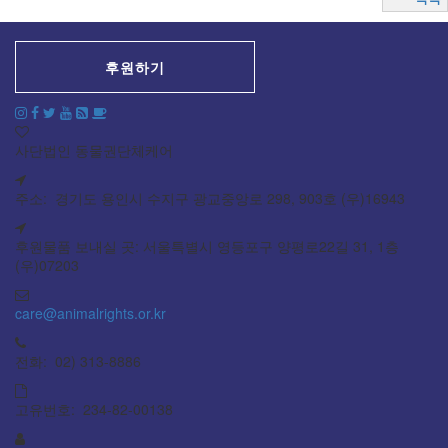
후원하기
사단법인 동물권단체케어
주소: 경기도 용인시 수지구 광교중앙로 298, 903호 (우)16943
후원물품 보내실 곳: 서울특별시 영등포구 양평로22길 31, 1층
(우)07203
care@animalrights.or.kr
전화: 02) 313-8886
고유번호: 234-82-00138