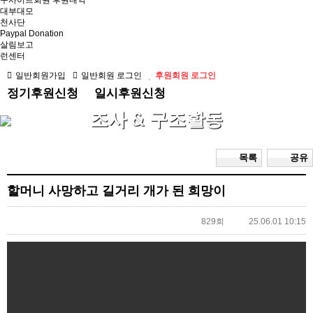
구사이트회원 후원내역
대부대모
천사단
Paypal Donation
살림보고
런센터
일반회원가입
일반회원 로그인
후원회원 로그인
정기후원신청
일시후원신청
조사 & 구조활동
목록
공유
할머니 사망하고 길거리 개가 된 희망이
829회
25.06.01 10:15