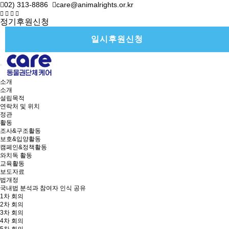
02) 313-8886
care@animalrights.or.kr
정기후원신청
일시후원신청
소개
소개
설립목적
연락처 및 위치
정관
활동
조사&구조활동
보호&입양활동
캠페인&정책활동
와치독 활동
교육활동
보도자료
법개정
국내법 분석과 참여자 인식 공유
1차 회의
2차 회의
3차 회의
4차 회의