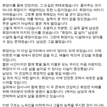
희망이를 품에 안았지만, 그 손길은 위태로웠습니다. 품어주는 것이
아니라 희망이가 매달려있는 듯한 느낌이었습니다. 희망이는 버티기
어려웠습니다. 그토록 잠에 취해있는 머리 댈 곳이 없는데도
곯아떨어지려는 개를 케어는 일찍이 본 적이 없을 정도였습니다.
추운 날씨가 아님에도 몸은 계속 떨었습니다.
그렇게 케어가 나섰습니다. 조용하고 차분한, 긴 설득 끝에 남성은
희망이에게 마지막 인사를 건넸습니다. "희망아, 잘 살아." 남성은
시설에 들어갈 예정이었습니다. 그런데 희망이는 시설에서는 받아줄
수 없는 존재였습니다. 남성은 그걸 몰랐습니다.
희망이는 더 이상 길거리에서 버티지 않아도 되게 되었습니다. 이제
따뜻한 이불 속에서 편안히 잠을 자고, 배불리 먹으며 건강을 되찾을
것입니다.
짧은 시간이지만 함께 했을 둘의 이별은 보는 우리도 마음 아팠지만,
희망이가 더 나은 삶을 살아갈 수 있다는 사실이 중요했습니다.
남성도 더 건강하고 희망적인 삶을 찾길 바랍니다.
길 위의 작고 약한 말티즈, 희망이는 이제 안전한 곳에서 새로운 삶을
시작할 것입니다.
길위에서 잠시나마 함께 했던 이 두 존재의 건강하고 희망찬 미래를
위해 여러분의 따뜻한 응원이 필요합니다. (케어는 남성과 계속
연락하며 남성의 삶을 응원하고 있습니다)
이번 구조는 노숙인을 비하하거나 그들의 능력을 무시한 것이 아니라,