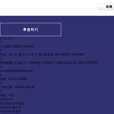
목록
후원하기
사단법인 동물권단체케어
주소: 경기도 용인시 수지구 광교중앙로 298, 903호 (우)16943
후원물품 보내실 곳: 서울특별시 영등포구 양평로22길 31, 1층 (우)07203
care@animalrights.or.kr
전화: 02) 313-8886
고유번호: 234-82-00138
대표 : 이찬
단체소개
개인정보처리방침
서비스이용약관
국민권익위원회