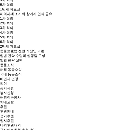
5차 회의
6차 회의
1단계 자료실
해외사례 조사와 참여자 인식 공유
1차 회의
2차 회의
3차 회의
4차 회의
5차 회의
6차 회의
2단계 자료실
동물보호법 전면 개정안 마련
입법 전략 수립과 실행팀 구성
입법 전략 실행
동물소식
해외 동물소식
국내 동물소식
비건과 건강
참여
공지사항
봉사신청
해외이동봉사
학대고발
후원
후원안내
정기후원
일시후원
나의후원내역