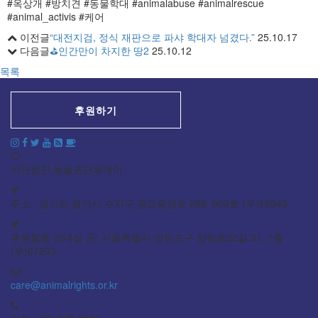
#옥상개 #방치견 #동물학대 #animalabuse #animalrescue
#animal_activis #케어
이전글
“대전지검, 정식 재판으로 파샤 학대자 넘겼다.”
25.10.17
다음글
⛳️인간만이 차지한 땅2
25.10.12
목록
후원하기
사단법인 동물권단체케어
주소: 경기도 용인시 수지구 광교중앙로 298, 903호 (우)16943
후원물품 보내실 곳: 서울특별시 영등포구 양평로22길 31, 1층
(우)07203
care@animalrights.or.kr