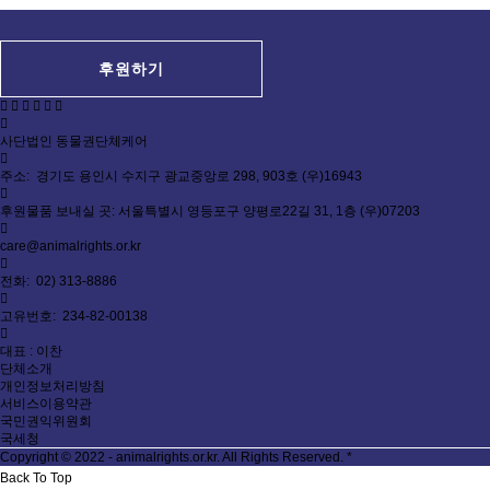
후원하기
사단법인 동물권단체케어
주소: 경기도 용인시 수지구 광교중앙로 298, 903호 (우)16943
후원물품 보내실 곳: 서울특별시 영등포구 양평로22길 31, 1층 (우)07203
care@animalrights.or.kr
전화: 02) 313-8886
고유번호: 234-82-00138
대표 : 이찬
단체소개
개인정보처리방침
서비스이용약관
국민권익위원회
국세청
Copyright © 2022 - animalrights.or.kr. All Rights Reserved.
*
Back To Top