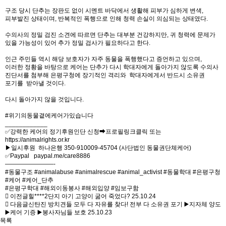
구조 당시 단추는 장판도 없이 시멘트 바닥에서 생활해 피부가 심하게 변색,
피부발진 상태이며, 반복적인 폭행으로 인해 청력 손실이 의심되는 상태였다.
수의사의 정밀 검진 소견에 따르면 단추는 대부분 건강하지만, 귀 청력에 문제가
있을 가능성이 있어 추가 정밀 검사가 필요하다고 한다.
인근 주민들 역시 해당 보호자가 자주 동물을 폭행했다고 증언하고 있으며,
이러한 정황을 바탕으로 케어는 단추가 다시 학대자에게 돌아가지 않도록 수의사
진단서를 첨부해 은평구청에 장기적인 격리와 학대자에게서 반드시 소유권
포기를 받아낼 것이다.
다시 돌아가지 않을 것입니다.
#위기의동물곁에케어가있습니다
____________
✅강력한 케어의 정기후원인단 신청➡프로필링크클릭 또는
https://animalrights.or.kr
▶일시후원 하나은행 350-910009-45704 (사단법인 동물권단체케어)
✅Paypal paypal.me/care8886
————————-
#동물구조 #animalabuse #animalrescue #animal_activist #동물학대 #은평구청
#케어 #케어_단추
#은평구학대 #해외이동봉사 #해외입양 #임보구함
이전글
힐****2단지 아기 고양이 굶어 죽었다?
25.10.24
다음글
신탄진 방치견들 모두 다 자유를 찾다! 전부 다 소유권 포기 ▶️지자체 양도
▶️케어 기증 ▶️봉사자님들 보호
25.10.23
목록