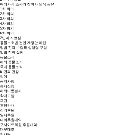
해외사례 조사와 참여자 인식 공유
1차 회의
2차 회의
3차 회의
4차 회의
5차 회의
6차 회의
2단계 자료실
동물보호법 전면 개정안 마련
입법 전략 수립과 실행팀 구성
입법 전략 실행
동물소식
해외 동물소식
국내 동물소식
비건과 건강
참여
공지사항
봉사신청
해외이동봉사
학대고발
후원
후원안내
정기후원
일시후원
나의후원내역
구사이트회원 후원내역
대부대모
천사단