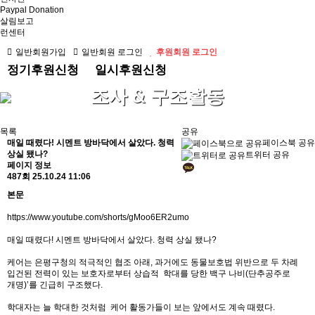
Paypal Donation
살림보고
런센터
일반회원가입
일반회원 로그인
후원회원 로그인
정기후원신청
일시후원신청
조사 & 구조활동
목록
공유
매일 때렸다! 시멘트 방바닥에서 살았다. 청력
페이스북 공유
상실 됐나?
트위터 공유
페이지 정보
487회
25.10.24 11:06
본문
https://www.youtube.com/shorts/gMoo6ER2umo
매일 때렸다! 시멘트 방바닥에서 살았다. 청력 상실 됐나?
케어는 은평구청의 적극적인 협조 아래, 과거에도 동물보호법 위반으로 두 차례
입건된 전력이 있는 보호자로부터 상습적 학대를 당한 백구 나비(단추공주로
개명)’를 긴급히 구조했다.
학대자는 늘 학대한 것처럼 케어 활동가들이 보는 앞에서도 계속 때렸다.