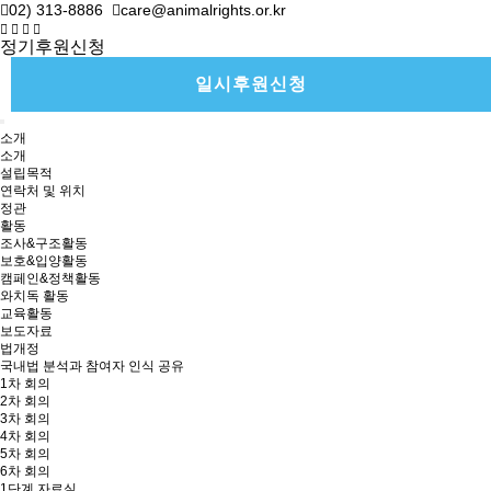
02) 313-8886
care@animalrights.or.kr
정기후원신청
일시후원신청
소개
소개
설립목적
연락처 및 위치
정관
활동
조사&구조활동
보호&입양활동
캠페인&정책활동
와치독 활동
교육활동
보도자료
법개정
국내법 분석과 참여자 인식 공유
1차 회의
2차 회의
3차 회의
4차 회의
5차 회의
6차 회의
1단계 자료실